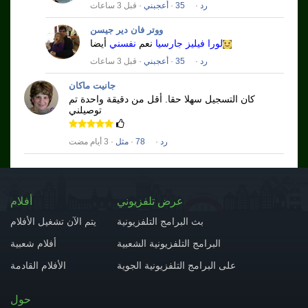
رد
·
35
·
أعجبني
· قبل 3 ساعات
ووتر فان دير جيسن
لورا فيليز جارسيا
نعم
نفسني
أيضا
رد
·
35
·
أعجبني
· قبل 3 ساعات
جانيت ماكان
كان التسجيل سهلا حقا.
أقل من دقيقة واحدة تم
توصيلني
رد
·
78
·
مثل
· 3 أيام مضت
عرض تلفزيوني
أفلام
بث البرامج التلفزيونية
يتم الآن تشغيل الأفلام
البرامج التلفزيونية الشعبية
أفلام شعبية
على البرامج التلفزيونية الجوية
الأفلام القادمة
حول