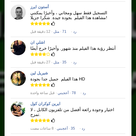
أستون ايرز
التسجيل فقط سهل ومجاني ، وأخيرًا يمكنني
شكرا جزيلا!
مشاهدة هذا الفيلم
بجودة جيدة.
رد
·
71
·
مثل
· 12 دقيقة قبل
اشلي ان
أنتظر رؤية هذا الفيلم منذ شهور.
وأخيرًا خرج أيضًا
رد
·
35
·
مثل
· 27 دقيقة قبل
شيريل لين
جميل جدا بجودة HD
هذا الفيلم
رد
·
78
·
أعجبني
· قبل ساعة واحدة
ايرين كوكران كول
اختيار وجودة رائعة أفضل من تلفزيون الكابل ، لا
تمزح.
رد
·
35
·
أعجبني
· 8 ساعات مضت