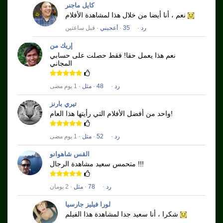
كايل ماجنر
نعم ، أنا أيضا من خلال هذا لمشاهدة الأفلام
رد
·
35
·
أعجبني
· قبل ساعتين
إريك من
نعم هذا يعمل حقا!
فقط حصلت على حسابي
المجاني
رد
·
48
·
مثل
· 1 يوم مضى
تيري بارنز
واحد من أفضل الأفلام التي رأيتها هذا العام!
رد
·
52
·
مثل
· 1 يوم مضى
القس شاهوانو
متحمس سعيد مشاهدة الرجال !!!
رد
·
78
·
مثل
· 2 يومان
لورا فيليز جارسيا
شكرا ، أنا سعيد جدا لمشاهدة هذا الفيلم