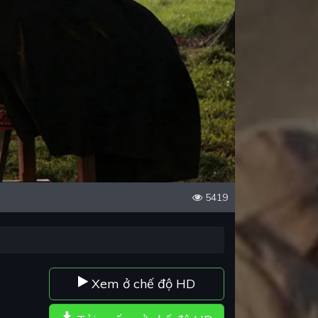
5419
Xem ở chế độ HD