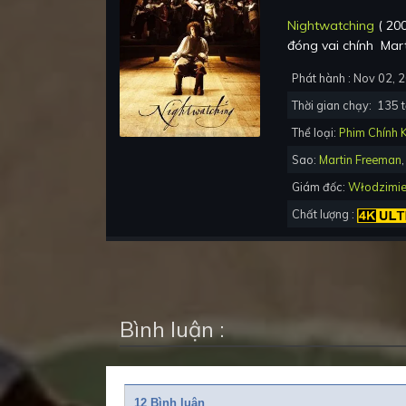
Nightwatching
(
20
đóng vai chính
Mar
Phát hành :
Nov 02, 
Thời gian chạy:
135
t
Thể loại:
Phim Chính 
Sao:
Martin Freeman
Giám đốc:
Włodzimie
Chất lượng :
Bình luận :
12 Bình luận