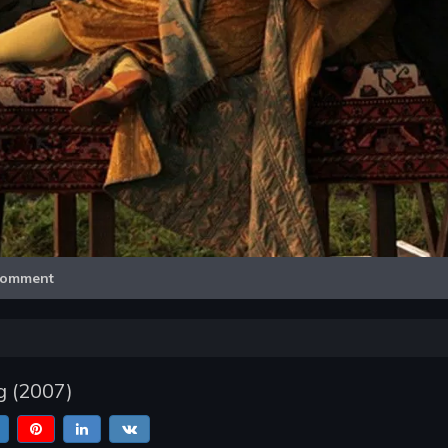
Video
omment
g
(
2007
)