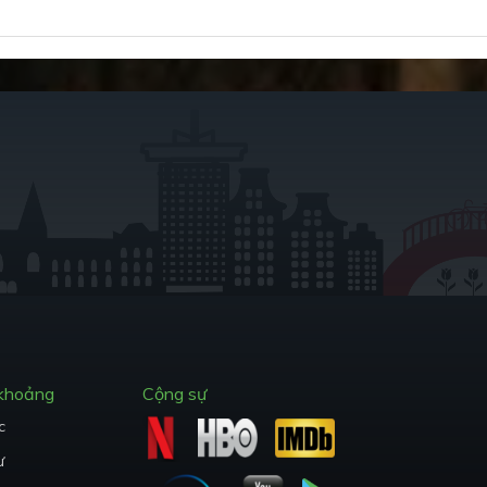
 khoảng
Cộng sự
c
ư