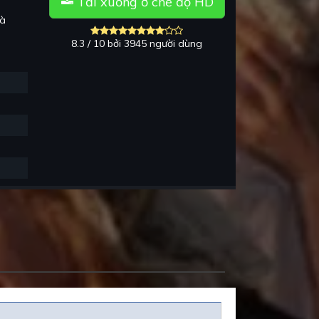
Tải xuống ở chế độ HD
à
8.3 / 10 bởi 3945 người dùng