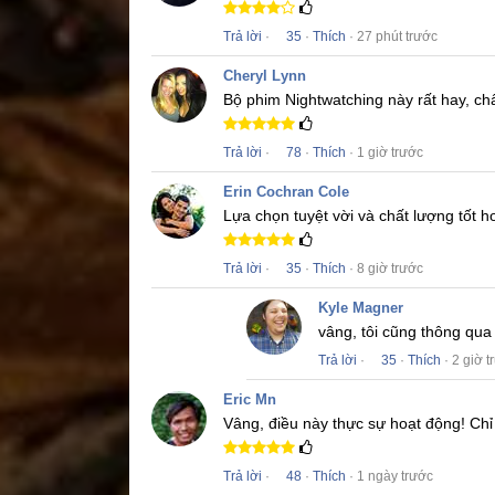
Trả lời
·
35
·
Thích
· 27 phút trước
Cheryl Lynn
Bộ phim
Nightwatching
này rất hay, ch
Trả lời
·
78
·
Thích
· 1 giờ trước
Erin Cochran Cole
Lựa chọn tuyệt vời và chất lượng tốt 
Trả lời
·
35
·
Thích
· 8 giờ trước
Kyle Magner
vâng, tôi cũng thông qu
Trả lời
·
35
·
Thích
· 2 giờ t
Eric Mn
Vâng, điều này thực sự hoạt động!
Chỉ
Trả lời
·
48
·
Thích
· 1 ngày trước