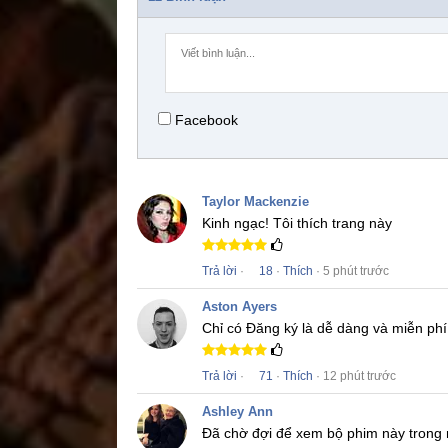
Facebook
Taylor Mackenzie
Kinh ngạc!
Tôi thích trang này
Trả lời
·
18
·
Thích
· 5 phút trước
Aston Ayers
Chỉ có Đăng ký là dễ dàng và miễn phí
Trả lời
·
71
·
Thích
· 12 phút trước
Ashley Ann
Đã chờ đợi để xem bộ phim này trong 