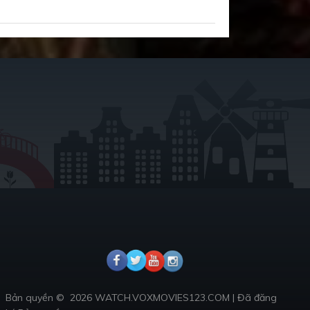
Bản quyền ©
2026 WATCH.VOXMOVIES123.COM
|
Đã đăng