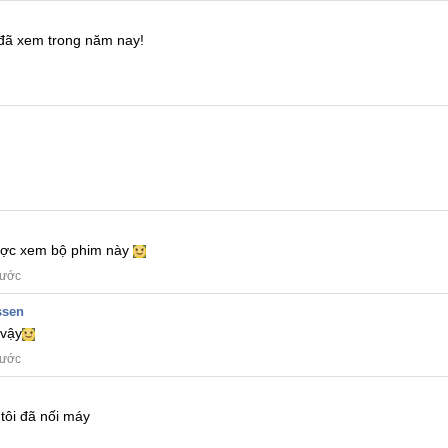
 đã xem trong năm nay!
được xem bộ phim này
rước
ssen
vậy
rước
tôi đã nối máy