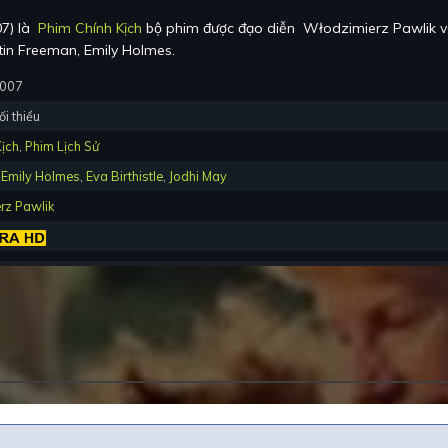
07
) là
Phim Chính Kịch
bộ phim được đạo diễn
Włodzimierz Pawlik
v
tin Freeman, Emily Holmes
.
2007
ối thiểu
Kịch
,
Phim Lịch Sử
,
Emily Holmes
,
Eva Birthistle
,
Jodhi May
rz Pawlik