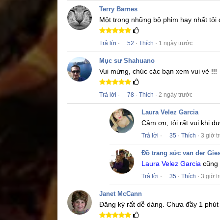
Terry Barnes
Một trong những bộ phim hay nhất tôi
Trả lời
·
52
·
Thích
· 1 ngày trước
Mục sư Shahuano
Vui mừng, chúc các bạn xem vui vẻ !!!
Trả lời
·
78
·
Thích
· 2 ngày trước
Laura Velez Garcia
Cảm ơn, tôi rất vui khi 
Trả lời
·
35
·
Thích
· 3 giờ t
Đồ trang sức van der Gie
Laura Velez Garcia
cũng 
Trả lời
·
35
·
Thích
· 3 giờ t
Janet McCann
Đăng ký rất dễ dàng.
Chưa đầy 1 phút 