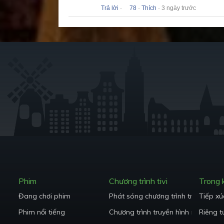
Trả lời
·
78
·
Thích
· 3 ngày trước
Phim
Chương trình tivi
Trong
Đang chơi phim
Phát sóng chương trình truyền hình
Tiếp xú
Phim nổi tiếng
Chương trình truyền hình nổi tiếng
Riêng t