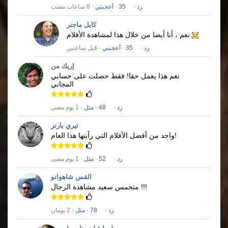
رد
·
35
·
أعجبني
· 8 ساعات مضت
كايل ماجنر
نعم ، أنا أيضا من خلال هذا لمشاهدة الأفلام
رد
·
35
·
أعجبني
· قبل ساعتين
إريك من
نعم هذا يعمل حقا!
فقط حصلت على حسابي
المجاني
رد
·
48
·
مثل
· 1 يوم مضى
تيري بارنز
واحد من أفضل الأفلام التي رأيتها هذا العام!
رد
·
52
·
مثل
· 1 يوم مضى
القس شاهوانو
متحمس سعيد مشاهدة الرجال !!!
رد
·
78
·
مثل
· 2 يومان