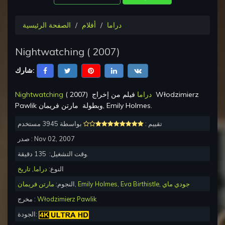
دراما
أفلام
الصفحة الرئيسية
Nightwatching
(
2007
)
شارك:
Włodzimierz
فيلم من إخراج
دراما
)
2007
(
Nightwatching
.
مارتن فريمان, Emily Holmes
وبطولة
Pawlik
تقييم :
بواسطة 3945 مستخدم
Nov 02, 2007
صدر :
دقيقة.
وقت التشغيل:
135
النوع:
دراما
,
تاريخ
جودي ماي
,
Eva Birthistle
,
Emily Holmes
,
النجوم:
مارتن فريمان
Włodzimierz Pawlik
مخرج :
الجودة: