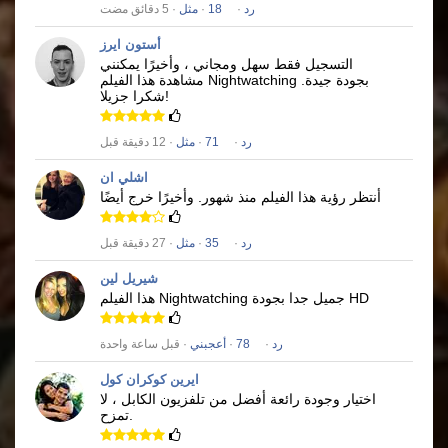
رد
·
18
·
مثل
· 5 دقائق مضت
أستون ايرز
التسجيل فقط سهل ومجاني ، وأخيرًا يمكنني
بجودة جيدة.
Nightwatching
مشاهدة هذا الفيلم
شكرا جزيلا!
رد
·
71
·
مثل
· 12 دقيقة قبل
اشلي ان
أنتظر رؤية هذا الفيلم منذ شهور.
وأخيرًا خرج أيضًا
رد
·
35
·
مثل
· 27 دقيقة قبل
شيريل لين
جميل جدا بجودة HD
Nightwatching
هذا الفيلم
رد
·
78
·
أعجبني
· قبل ساعة واحدة
ايرين كوكران كول
اختيار وجودة رائعة أفضل من تلفزيون الكابل ، لا
تمزح.