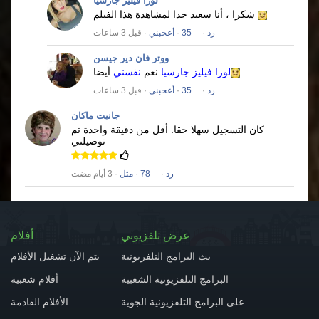
لورا فيليز جارسيا
شكرا ، أنا سعيد جدا لمشاهدة هذا الفيلم
رد
·
35
·
أعجبني
· قبل 3 ساعات
ووتر فان دير جيسن
لورا فيليز جارسيا
نعم
نفسني
أيضا
رد
·
35
·
أعجبني
· قبل 3 ساعات
جانيت ماكان
كان التسجيل سهلا حقا.
أقل من دقيقة واحدة تم
توصيلني
رد
·
78
·
مثل
· 3 أيام مضت
عرض تلفزيوني
أفلام
بث البرامج التلفزيونية
يتم الآن تشغيل الأفلام
البرامج التلفزيونية الشعبية
أفلام شعبية
على البرامج التلفزيونية الجوية
الأفلام القادمة