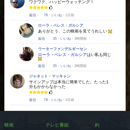
ワクワク、ハッピーウォッチング！
返信
・
78
・
いいね
・2日前
ローラ・ベレス・ガルシア
ありがとう、この映画を見てうれしい
返信
・
35
・
いいね
・3時間前
ウーターファンデルギーセン
ローラ・ベレス・ガルシア
はい私も同じ
返信
・
35
・
いいね
・3時間前
ジャネット・マッキャン
サインアップは本当に簡単でした。
たった1
分もかからなかった
返信
・
78
・
いいね
・3日前
映画
テレビ番組
約