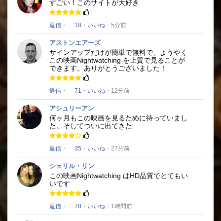
すごい！
このサイトが大好き
返信
・
18
・
いいね
・5分前
アストンエアーズ
サインアップだけが簡単で無料で、ようやく
この映画
Nightwatching
を上質で
見ることが
でき
ます。
ありがとうございました！
返信
・
71
・
いいね
・12分前
アシュリーアン
何ヶ月もこの映画を見るために待っていまし
た。
そしてついに出てきた
返信
・
35
・
いいね
・27分前
シェリル・リン
この映画
Nightwatching
はHD品質でとてもい
いです
返信
・
78
・
いいね
・1時間前