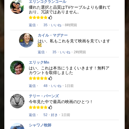
エリンコクランコール
優れた選択と品質はTVケーブルよりも優れて
おり、冗談ではありません。
返信
・
35
・
いいね
・8時間前
カイル・マグナー
はい、私もこれを見て映画を見ています
返信
・
35
・
いいね
・2時間前
エリックMn
はい、これは本当にうまくいきます！
無料ア
カウントを取得しました
返信
・
48
・
いいね
・1日前
テリー・バーンズ
今年見た中で最高の映画のひとつ！
返信
・
52
・
好き
・1日前
シャワノ牧師