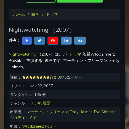
ホーム
映画
ドラマ
Nightwatching
（
2007
）
共有：
Nightwatching
（
2007
）は、が
ドラマ
監督
Włodzimierz
Pawlik
、主演する
映画です
マーティン・フリーマン, Emily
Holmes
。
評価：
3945ユーザー
リリース：
Nov 02, 2007
ランタイム：
135
分
ジャンル：
ドラマ
,
履歴
出演者 ：
マーティン・フリーマン
,
Emily Holmes
,
Eva Birthistle
,
ジョディ・メイ
監督：
Włodzimierz Pawlik