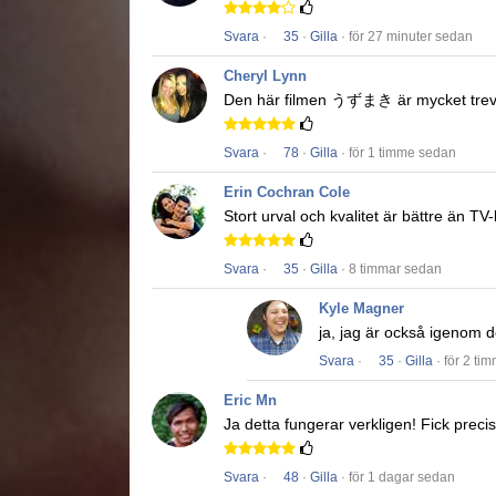
Svara
·
35
·
Gilla
· för 27 minuter sedan
Cheryl Lynn
Den här filmen
うずまき
är mycket trev
Svara
·
78
·
Gilla
· för 1 timme sedan
Erin Cochran Cole
Stort urval och kvalitet är bättre än TV
Svara
·
35
·
Gilla
· 8 timmar sedan
Kyle Magner
ja, jag är också igenom det
Svara
·
35
·
Gilla
· för 2 ti
Eric Mn
Ja detta fungerar verkligen!
Fick precis
Svara
·
48
·
Gilla
· för 1 dagar sedan