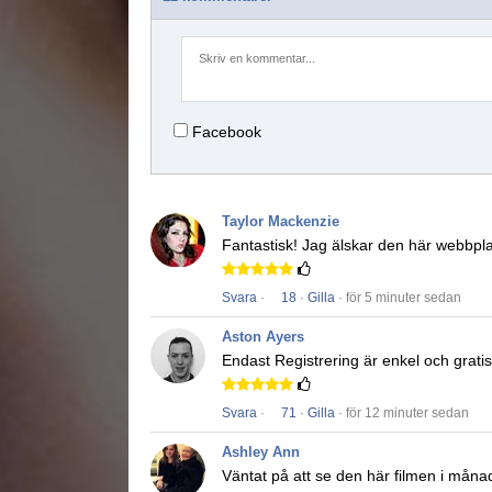
Facebook
Taylor Mackenzie
Fantastisk!
Jag älskar den här webbpl
Svara
·
18
·
Gilla
· för 5 minuter sedan
Aston Ayers
Endast Registrering är enkel och gratis
Svara
·
71
·
Gilla
· för 12 minuter sedan
Ashley Ann
Väntat på att se den här filmen i måna