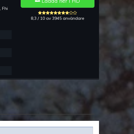
Ladda ner i HD
Fhi
8,3 / 10 av 3945 användare