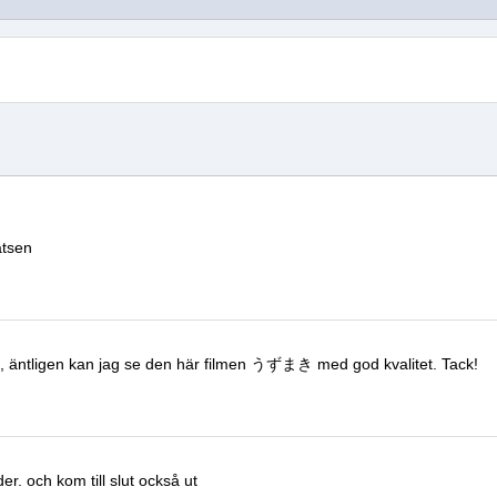
atsen
, äntligen kan jag se den här filmen
うずまき
med god kvalitet.
Tack!
der.
och kom till slut också ut