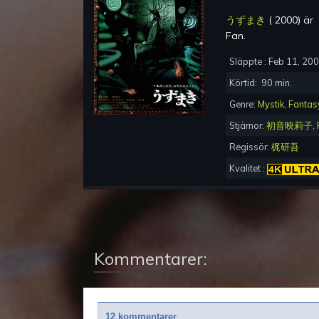
うずまき
(
2000
) är
Fan
.
Släppte :
Feb 11, 20
Körtid:
90
min.
Genre:
Mystik
,
Fantas
Stjärnor:
初音映莉子
,
Regissör:
梶研吾
Kvalitet :
Kommentarer:
12 kommentarer