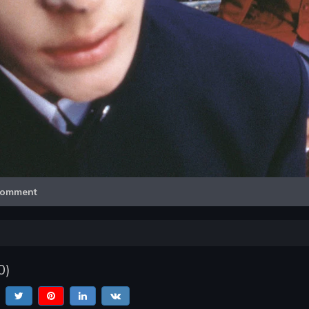
Video
omment
0
)