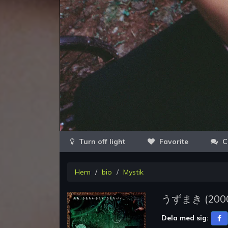
Favorite
C
Hem
bio
Mystik
うずまき
(
200
Dela med sig: