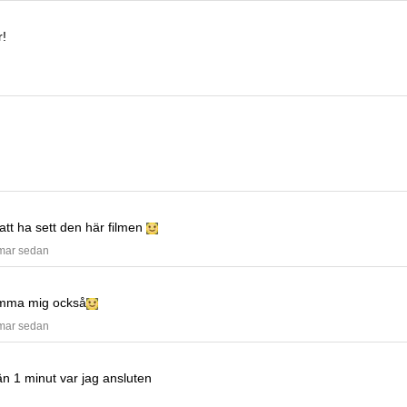
r!
 att ha sett den här filmen
mmar sedan
mma mig också
mmar sedan
n 1 minut var jag ansluten