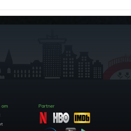
a om
Partner
t
et