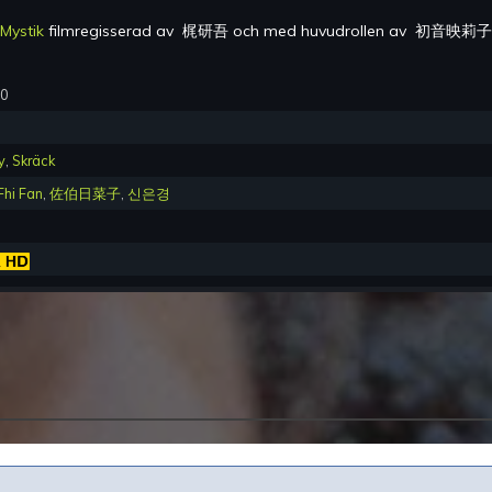
Mystik
filmregisserad av
梶研吾
och med huvudrollen av
初音映莉子, 
00
y
,
Skräck
Fhi Fan
,
佐伯日菜子
,
신은경