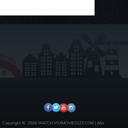
Copyright ©
2026 WATCH.VOXMOVIES123.COM
|
Alla