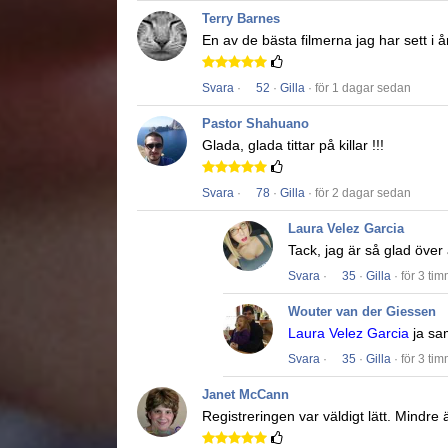
Terry Barnes
En av de bästa filmerna jag har sett i å
Svara
·
52
·
Gilla
· för 1 dagar sedan
Pastor Shahuano
Glada, glada tittar på killar !!!
Svara
·
78
·
Gilla
· för 2 dagar sedan
Laura Velez Garcia
Tack, jag är så glad över
Svara
·
35
·
Gilla
· för 3 ti
Wouter van der Giessen
Laura Velez Garcia
ja sa
Svara
·
35
·
Gilla
· för 3 ti
Janet McCann
Registreringen var väldigt lätt.
Mindre ä