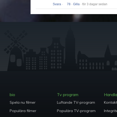
Svara
·
78
·
Gilla
· för 3 dagar sedan
bio
Tv program
Handl
Spela nu filmer
Luftande TV-program
Kontak
Populära filmer
Populära TV-program
Integrit