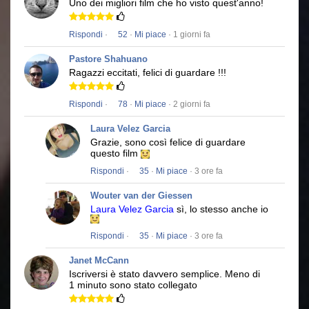
Uno dei migliori film che ho visto quest'anno!
Rispondi
·
52
·
Mi piace
· 1 giorni fa
Pastore Shahuano
Ragazzi eccitati, felici di guardare !!!
Rispondi
·
78
·
Mi piace
· 2 giorni fa
Laura Velez Garcia
Grazie, sono così felice di guardare
questo film
Rispondi
·
35
·
Mi piace
· 3 ore fa
Wouter van der Giessen
Laura Velez Garcia
sì, lo stesso anche io
Rispondi
·
35
·
Mi piace
· 3 ore fa
Janet McCann
Iscriversi è stato davvero semplice.
Meno di
1 minuto sono stato collegato