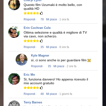
Cheryl Lynn
Questo film
Uzumaki
è molto bello, con
qualità HD
Rispondi
·
78
·
Mi piace
· 1 ora fa
Erin Cochran Cole
Ottima selezione e qualità è migliore di TV
via cavo, non scherzo.
Rispondi
·
35
·
Mi piace
· 8 ore fa
Kyle Magner
sì, ci sono anche io per guardare film
Rispondi
·
35
·
Mi piace
· 2 ore fa
Eric Mn
Sì, funziona davvero!
Ho appena ricevuto il
mio account gratuito
Rispondi
·
48
·
Mi piace
· 1 giorni fa
Terry Barnes