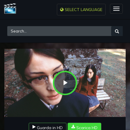
SELECT LANGUAGE
Toggle
naviga
Play
Video
Guarda in HD
Scarica HD