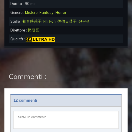
Durata:
90
min.
Genere :
Mistero
,
Fantasy
,
Horror
Stelle :
初音映莉子
,
Fhi Fan
,
佐伯日菜子
,
신은경
Direttore :
梶研吾
Qualità :
Commenti :
12 commenti