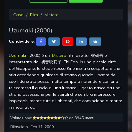
Casa
Film
Mistero
Uzumaki
(
2000
)
Condividere:
Uzumaki
(
2000
) è un
Mistero
film diretto
梶研吾
e
interpretato da
初音映莉子, Fhi Fan
.
In una piccola città
del Giappone, la studentessa Kirie inizia a sospettare che
stia accadendo qualcosa di strano quando il padre del
suo fidanzato passa molto tempo a riprendere con una
telecamera il guscio di una lumaca. Il gesto nasce da una
strana ossessione per le spirali che sembra interessare
inspiegabilmente tutti gli abitanti, che cominciano a morire
in modi atroci.
Valutazione:
da 3945 utenti
Rilasciato :
Feb 11, 2000