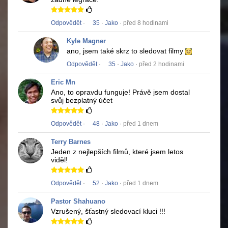
Odpovědět
·
35
·
Jako
· před 8 hodinami
Kyle Magner
ano, jsem také skrz to sledovat filmy
Odpovědět
·
35
·
Jako
· před 2 hodinami
Eric Mn
Ano, to opravdu funguje!
Právě jsem dostal
svůj bezplatný účet
Odpovědět
·
48
·
Jako
· před 1 dnem
Terry Barnes
Jeden z nejlepších filmů, které jsem letos
viděl!
Odpovědět
·
52
·
Jako
· před 1 dnem
Pastor Shahuano
Vzrušený, šťastný sledovací kluci !!!