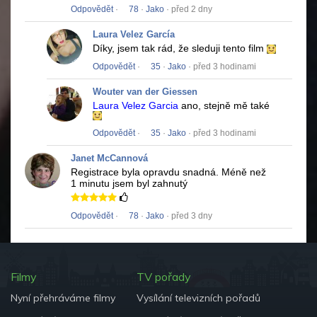
Odpovědět
·
78
·
Jako
· před 2 dny
Laura Velez García
Díky, jsem tak rád, že sleduji tento film
Odpovědět
·
35
·
Jako
· před 3 hodinami
Wouter van der Giessen
Laura Velez Garcia
ano, stejně mě také
Odpovědět
·
35
·
Jako
· před 3 hodinami
Janet McCannová
Registrace byla opravdu snadná.
Méně než
1 minutu jsem byl zahnutý
Odpovědět
·
78
·
Jako
· před 3 dny
Filmy
TV pořady
Nyní přehráváme filmy
Vysílání televizních pořadů