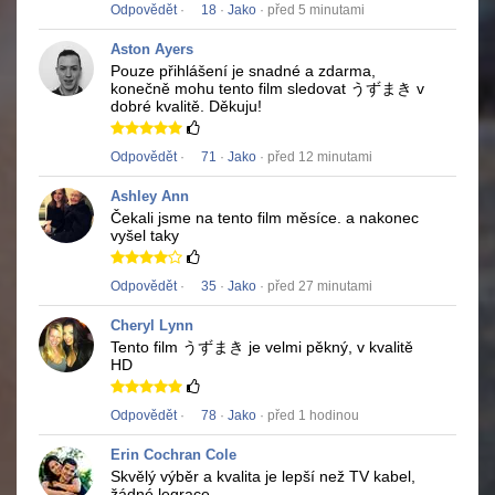
Odpovědět
·
18
·
Jako
· před 5 minutami
Aston Ayers
Pouze přihlášení je snadné a zdarma,
konečně mohu tento film sledovat
うずまき
v
dobré kvalitě.
Děkuju!
Odpovědět
·
71
·
Jako
· před 12 minutami
Ashley Ann
Čekali jsme na tento film měsíce.
a nakonec
vyšel taky
Odpovědět
·
35
·
Jako
· před 27 minutami
Cheryl Lynn
Tento film
うずまき
je velmi pěkný, v kvalitě
HD
Odpovědět
·
78
·
Jako
· před 1 hodinou
Erin Cochran Cole
Skvělý výběr a kvalita je lepší než TV kabel,
žádné legrace.