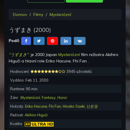
Domov
Filmy
Mysteriózní
うずまき
(
2000
)
Podíl:
"うずまき"
je
2000 Japan
Mysteriózní
film režiséra
Akihiro
Higuči
a hlavní role
Eriko Hacune, Fhi Fan
.
Hodnocení:
3945 uživatelů
Vydáno:
Feb 11, 2000
Runtime:
90
min.
Žánr :
Mysteriózní
,
Fantasy
,
Horor
Hvězdy:
Eriko Hacune
,
Fhi Fan
,
Hinako Saeki
,
신은경
Režisér:
Akihiro Higuči
Kvalita: