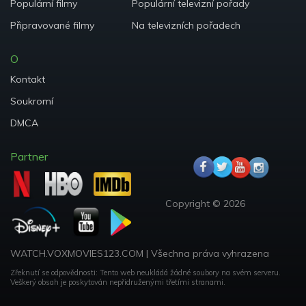
Populární filmy
Populární televizní pořady
Připravované filmy
Na televizních pořadech
O
Kontakt
Soukromí
DMCA
Partner
Copyright ©
2026
WATCH.VOXMOVIES123.COM
|
Všechna práva vyhrazena
Zřeknutí se odpovědnosti: Tento web neukládá žádné soubory na svém serveru.
Veškerý obsah je poskytován nepřidruženými třetími stranami.