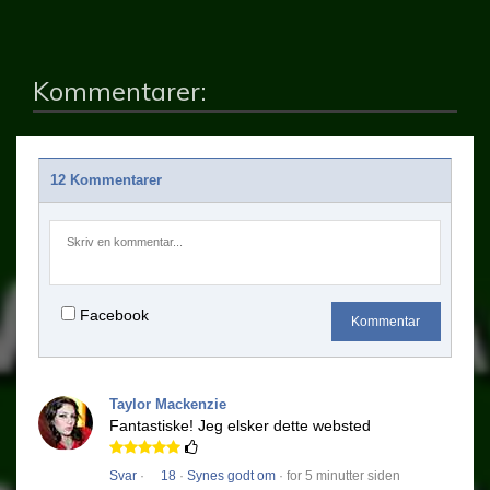
Kommentarer:
12 Kommentarer
Facebook
Kommentar
Taylor Mackenzie
Fantastiske!
Jeg elsker dette websted
Svar
·
18
·
Synes godt om
· for 5 minutter siden