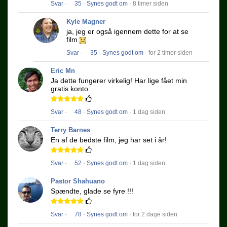
Svar
·
35
·
Synes godt om
· 8 timer siden
Kyle Magner
ja, jeg er også igennem dette for at se
film
Svar
·
35
·
Synes godt om
· for 2 timer siden
Eric Mn
Ja dette fungerer virkelig!
Har lige fået min
gratis konto
Svar
·
48
·
Synes godt om
· 1 dag siden
Terry Barnes
En af de bedste film, jeg har set i år!
Svar
·
52
·
Synes godt om
· 1 dag siden
Pastor Shahuano
Spændte, glade se fyre !!!
Svar
·
78
·
Synes godt om
· for 2 dage siden