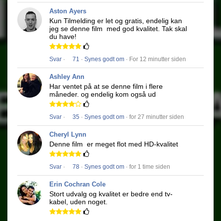
Aston Ayers
Kun Tilmelding er let og gratis, endelig kan
jeg se denne film
med god kvalitet.
Tak skal
du have!
Svar
·
71
·
Synes godt om
· For 12 minutter siden
Ashley Ann
Har ventet på at se denne film i flere
måneder.
og endelig kom også ud
Svar
·
35
·
Synes godt om
· for 27 minutter siden
Cheryl Lynn
Denne film
er meget flot med HD-kvalitet
Svar
·
78
·
Synes godt om
· for 1 time siden
Erin Cochran Cole
Stort udvalg og kvalitet er bedre end tv-
kabel, uden noget.