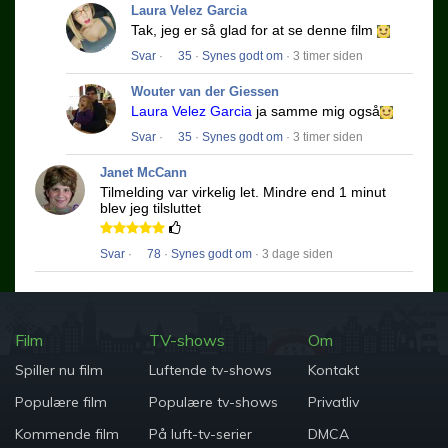
Laura Velez Garcia
Tak, jeg er så glad for at se denne film
Svar
·
35
·
Synes godt om
· 3 timer siden
Wouter van der Giessen
Laura Velez Garcia
ja samme mig også
Svar
·
35
·
Synes godt om
· 3 timer siden
Janet McCann
Tilmelding var virkelig let.
Mindre end 1 minut
blev jeg tilsluttet
Svar
·
78
·
Synes godt om
· 3 dage siden
Film
TV-shows
Om
Spiller nu film
Luftende tv-shows
Kontakt
Populære film
Populære tv-shows
Privatliv
Kommende film
På luft-tv-serier
DMCA