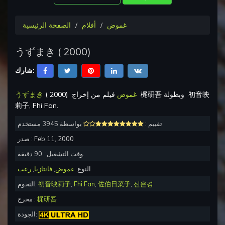
غموض
أفلام
الصفحة الرئيسية
うずまき
(
2000
)
شارك:
初音映
وبطولة
梶研吾
فيلم من إخراج
غموض
)
2000
(
うずまき
莉子, Fhi Fan
.
تقييم :
بواسطة 3945 مستخدم
Feb 11, 2000
صدر :
دقيقة.
وقت التشغيل:
90
النوع:
غموض
,
فانتازيا
,
رعب
신은경
,
佐伯日菜子
,
Fhi Fan
,
初音映莉子
النجوم:
梶研吾
مخرج :
الجودة: