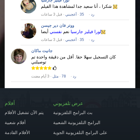
لورا فيليز جارسيا
شكرا ، أنا سعيد جدا لمشاهدة هذا الفيلم
رد
·
35
·
أعجبني
· قبل 3 ساعات
ووتر فان دير جيسن
لورا فيليز جارسيا
نعم
نفسني
أيضا
رد
·
35
·
أعجبني
· قبل 3 ساعات
جانيت ماكان
كان التسجيل سهلا حقا.
أقل من دقيقة واحدة تم
توصيلني
رد
·
78
·
مثل
· 3 أيام مضت
عرض تلفزيوني
أفلام
بث البرامج التلفزيونية
يتم الآن تشغيل الأفلام
البرامج التلفزيونية الشعبية
أفلام شعبية
على البرامج التلفزيونية الجوية
الأفلام القادمة