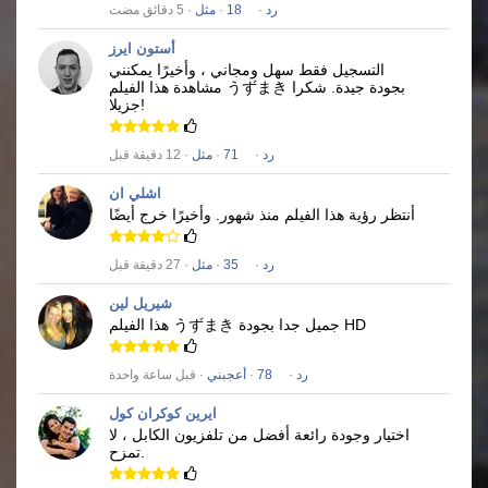
رد
·
18
·
مثل
· 5 دقائق مضت
أستون ايرز
التسجيل فقط سهل ومجاني ، وأخيرًا يمكنني
بجودة جيدة.
شكرا
うずまき
مشاهدة هذا الفيلم
جزيلا!
رد
·
71
·
مثل
· 12 دقيقة قبل
اشلي ان
أنتظر رؤية هذا الفيلم منذ شهور.
وأخيرًا خرج أيضًا
رد
·
35
·
مثل
· 27 دقيقة قبل
شيريل لين
جميل جدا بجودة HD
うずまき
هذا الفيلم
رد
·
78
·
أعجبني
· قبل ساعة واحدة
ايرين كوكران كول
اختيار وجودة رائعة أفضل من تلفزيون الكابل ، لا
تمزح.