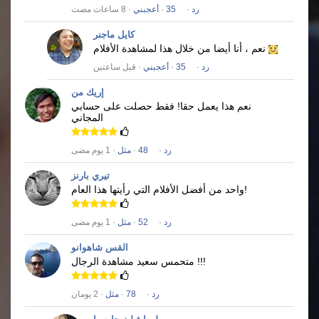
رد
·
35
·
أعجبني
· 8 ساعات مضت
كايل ماجنر
نعم ، أنا أيضا من خلال هذا لمشاهدة الأفلام
رد
·
35
·
أعجبني
· قبل ساعتين
إريك من
نعم هذا يعمل حقا!
فقط حصلت على حسابي
المجاني
رد
·
48
·
مثل
· 1 يوم مضى
تيري بارنز
واحد من أفضل الأفلام التي رأيتها هذا العام!
رد
·
52
·
مثل
· 1 يوم مضى
القس شاهوانو
متحمس سعيد مشاهدة الرجال !!!
رد
·
78
·
مثل
· 2 يومان