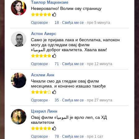
Таилор Мацкензие
Невероватно!
Волим ову страницу
Одговори
·
18
·
Свиђа ми се
· пре 5 минута
Астон Аиерс
Само је пријава лака и бесплатна, напокон
могу да одгледам овај филм
المومياء
доброг квалитета.
Хвала вам!
Одговори
·
71
·
Свиђа ми се
· пре 12 минута
Асхлеи Анн
Чекали смо да гледам овај филм
месецима.
и коначно изашао такође
Одговори
·
35
·
Свиђа ми се
· пре 27 минута
Цхерил Линн
Овај филм
المومياء
је врло леп, са ХД
квалитетом
Одговори
·
78
·
Свиђа ми се
· пре 1 сат