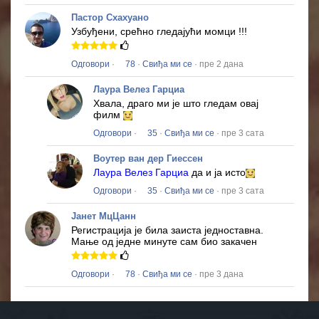
Пастор Схахуано
Узбуђени, срећно гледајући момци !!!
Одговори
·
78
·
Свиђа ми се
· пре 2 дана
Лаура Велез Гарциа
Хвала, драго ми је што гледам овај
филм
Одговори
·
35
·
Свиђа ми се
· пре 3 сата
Воутер ван дер Гиессен
Лаура Велез Гарциа
да и ја исто
Одговори
·
35
·
Свиђа ми се
· пре 3 сата
Јанет МцЦанн
Регистрација је била заиста једноставна.
Мање од једне минуте сам био закачен
Одговори
·
78
·
Свиђа ми се
· пре 3 дана