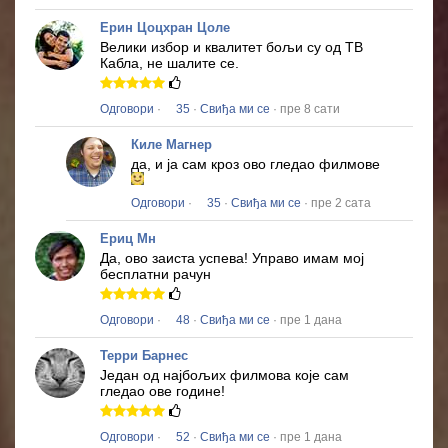
Ерин Цоцхран Цоле
Велики избор и квалитет бољи су од ТВ
Кабла, не шалите се.
Одговори
·
35
·
Свиђа ми се
· пре 8 сати
Киле Магнер
да, и ја сам кроз ово гледао филмове
Одговори
·
35
·
Свиђа ми се
· пре 2 сата
Ериц Мн
Да, ово заиста успева!
Управо имам мој
бесплатни рачун
Одговори
·
48
·
Свиђа ми се
· пре 1 дана
Терри Барнес
Један од најбољих филмова које сам
гледао ове године!
Одговори
·
52
·
Свиђа ми се
· пре 1 дана