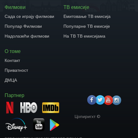
Филмови
ТВ емисије
Сада се играју филмови
Емитовање ТВ емисија
Популар Филмови
Популарне ТВ емисије
Надолазећи филмови
На ТВ ТВ емисијама
О томе
Контакт
Приватност
ДМЦА
Партнер
Цопиригхт ©