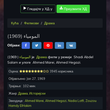
Гледајте у ХД-у
Преузмите ХД
Кућа
Филмови
Драма
)
1969
(
المومياء
Објави:
1969
(
المومياء
) је
Драма
филм у режији
Shadi Abdel
Salam
и улоге
Ahmed Marei, Ahmed Hegazi
.
Оцена:
3945 корисника
Објављено:
Jan 27, 1969
Трајање:
102
мин.
Жанр:
Драма
,
Историјски
Звездице :
Ahmed Marei
,
Ahmed Hegazi
,
Nadia Lotfi
,
Zouzou
Hamdy ElHakim