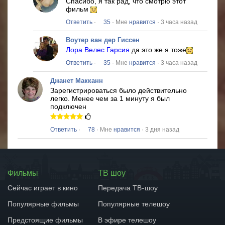
Спасибо, я так рад, что смотрю этот
фильм
Ответить
·
35
· Мне
нравится
· 3 часа назад
Воутер ван дер Гиссен
Лора Велес Гарсия
да это же я тоже
Ответить
·
35
· Мне
нравится
· 3 часа назад
Джанет Макканн
Зарегистрироваться было действительно
легко.
Менее чем за 1 минуту я был
подключен
Ответить
·
78
· Мне
нравится
· 3 дня назад
Фильмы
ТВ шоу
Сейчас играет в кино
Передача ТВ-шоу
Популярные фильмы
Популярные телешоу
Предстоящие фильмы
В эфире телешоу