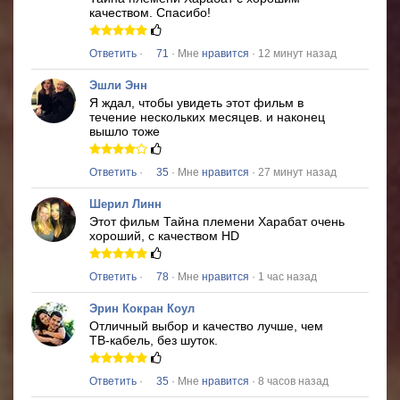
качеством.
Спасибо!
Ответить
·
71
· Мне
нравится
· 12 минут назад
Эшли Энн
Я ждал, чтобы увидеть этот фильм в
течение нескольких месяцев.
и наконец
вышло тоже
Ответить
·
35
· Мне
нравится
· 27 минут назад
Шерил Линн
Этот фильм
Тайна племени Харабат
очень
хороший, с качеством HD
Ответить
·
78
· Мне
нравится
· 1 час назад
Эрин Кокран Коул
Отличный выбор и качество лучше, чем
ТВ-кабель, без шуток.
Ответить
·
35
· Мне
нравится
· 8 часов назад