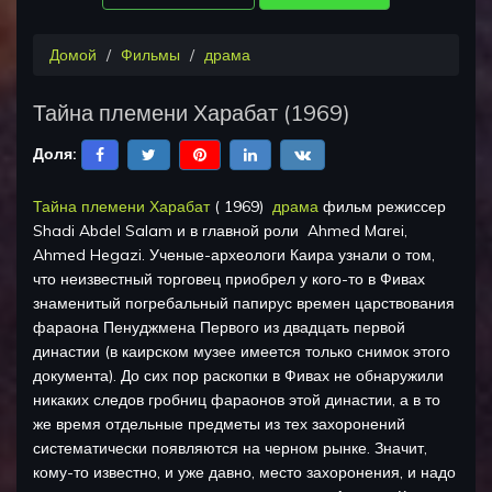
Домой
Фильмы
драма
Тайна племени Харабат
(
1969
)
Доля:
Тайна племени Харабат
(
1969
)
драма
фильм режиссер
Shadi Abdel Salam
и в главной роли
Ahmed Marei,
Ahmed Hegazi
.
Ученые-археологи Каира узнали о том,
что неизвестный торговец приобрел у кого-то в Фивах
знаменитый погребальный папирус времен царствования
фараона Пенуджмена Первого из двадцать первой
династии (в каирском музее имеется только снимок этого
документа). До сих пор раскопки в Фивах не обнаружили
никаких следов гробниц фараонов этой династии, а в то
же время отдельные предметы из тех захоронений
систематически появляются на черном рынке. Значит,
кому-то известно, и уже давно, место захоронения, и надо