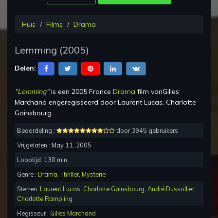
Huis
Films
Drama
Lemming
(
2005
)
Delen:
"
Lemming
"
is een
2005 France
Drama
film van
Gilles
Marchand
en
geregisseerd
door
Laurent Lucas, Charlotte
Gainsbourg
.
Beoordeling :
door 3945 gebruikers
Vrijgelaten :
May 11, 2005
Looptijd:
130
min.
Genre :
Drama
,
Thriller
,
Mysterie
Sterren:
Laurent Lucas
,
Charlotte Gainsbourg
,
André Dussollier
,
Charlotte Rampling
Regisseur :
Gilles Marchand