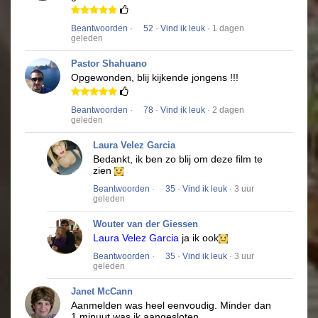
Beantwoorden
·
52
·
Vind ik leuk
· 1 dagen
geleden
Pastor Shahuano
Opgewonden, blij kijkende jongens !!!
Beantwoorden
·
78
·
Vind ik leuk
· 2 dagen
geleden
Laura Velez Garcia
Bedankt, ik ben zo blij om deze film te
zien
Beantwoorden
·
35
·
Vind ik leuk
· 3 uur
geleden
Wouter van der Giessen
Laura Velez Garcia
ja ik ook
Beantwoorden
·
35
·
Vind ik leuk
· 3 uur
geleden
Janet McCann
Aanmelden was heel eenvoudig.
Minder dan
1 minuut was ik aangesloten