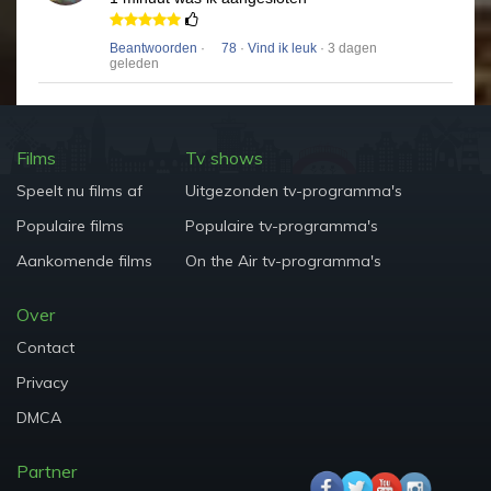
Beantwoorden
·
78
·
Vind ik leuk
· 3 dagen
geleden
Films
Tv shows
Speelt nu films af
Uitgezonden tv-programma's
Populaire films
Populaire tv-programma's
Aankomende films
On the Air tv-programma's
Over
Contact
Privacy
DMCA
Partner