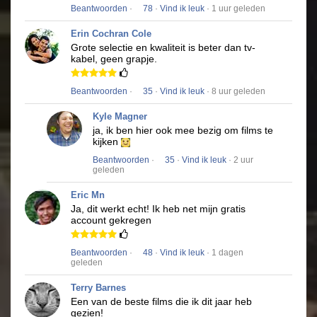
Beantwoorden
·
78
·
Vind ik leuk
· 1 uur geleden
Erin Cochran Cole
Grote selectie en kwaliteit is beter dan tv-
kabel, geen grapje.
Beantwoorden
·
35
·
Vind ik leuk
· 8 uur geleden
Kyle Magner
ja, ik ben hier ook mee bezig om films te
kijken
Beantwoorden
·
35
·
Vind ik leuk
· 2 uur
geleden
Eric Mn
Ja, dit werkt echt!
Ik heb net mijn gratis
account gekregen
Beantwoorden
·
48
·
Vind ik leuk
· 1 dagen
geleden
Terry Barnes
Een van de beste films die ik dit jaar heb
gezien!