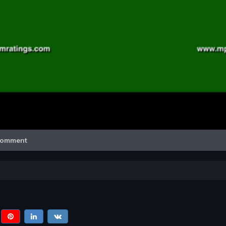
Video
omment