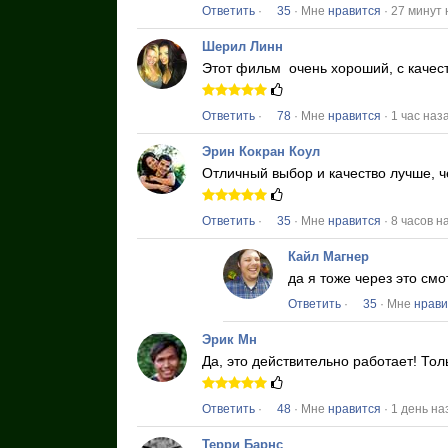
Ответить
·
35
· Мне
нравится
· 27 минут
Шерил Линн
Этот фильм
очень хороший, с качес
Ответить
·
78
· Мне
нравится
· 1 час наз
Эрин Кокран Коул
Отличный выбор и качество лучше, ч
Ответить
·
35
· Мне
нравится
· 8 часов н
Кайл Магнер
да я тоже через это с
Ответить
·
35
· Мне
нрави
Эрик Мн
Да, это действительно работает!
Тол
Ответить
·
48
· Мне
нравится
· 1 день на
Терри Барнс