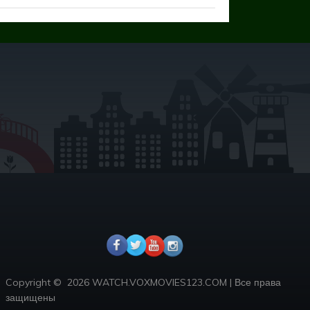
Copyright ©
2026 WATCH.VOXMOVIES123.COM
|
Все права
защищены