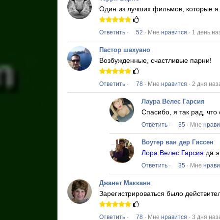
Один из лучших фильмов, которые я 
Ответить
·
52
· Мне
нравится
· 1 день на
Пастор шахуано
Возбужденные, счастливые парни!
Ответить
·
78
· Мне
нравится
· 2 дня наз
Лаура Велес Гарсия
Спасибо, я так рад, чт
Ответить
·
35
· Мне
нрави
Воутер ван дер Гиссен
Лора Велес Гарсия
да э
Ответить
·
35
· Мне
нрави
Джанет Макканн
Зарегистрироваться было действите
Ответить
·
78
· Мне
нравится
· 3 дня наз