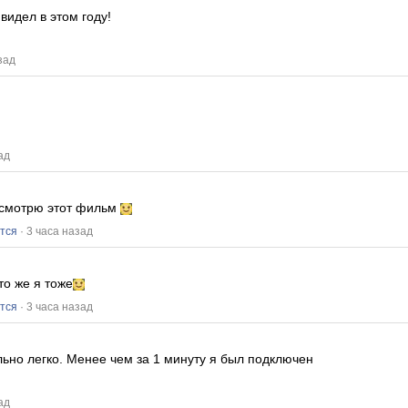
видел в этом году!
зад
ад
о смотрю этот фильм
тся
· 3 часа назад
то же я тоже
тся
· 3 часа назад
льно легко.
Менее чем за 1 минуту я был подключен
ад