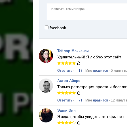
facebook
Тейлор Маккензи
Удивительный!
Я люблю этот сайт
Ответить
·
18
· Мне
нравится
· 5 минут н
Астон Айерс
Только регистрация проста и беспла
Ответить
·
71
· Мне
нравится
· 12 минут
Эшли Энн
Я ждал, чтобы увидеть этот фильм в