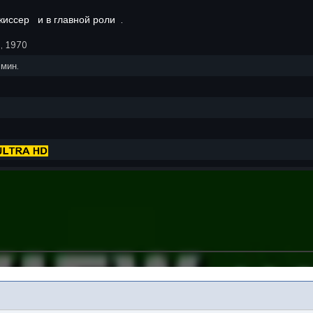
жиссер
и в главной роли
.
1, 1970
мин.