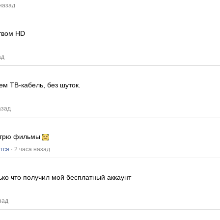
 назад
твом HD
ад
ем ТВ-кабель, без шуток.
азад
мотрю фильмы
тся
· 2 часа назад
ько что получил мой бесплатный аккаунт
зад