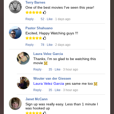
Terry Barnes
One of the best movies I've seen this year!
Reply
·
52
·
Like
· 1 days ago
Pastor Shahuano
Excited, Happy Watching guys !!!
Reply
·
78
·
Like
· 2 days ago
Laura Velez Garcia
Thanks, I'm so glad to be watching this
movie
Reply
·
35
·
Like
· 3 hour ago
Wouter van der Giessen
Laura Velez Garcia
yes same me too
Reply
·
35
·
Like
· 3 hour ago
Janet McCann
Sign up was really easy. Less than 1 minute I
was hooked up