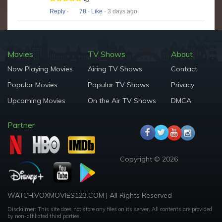
Reply
·
78
·
Like
· 3 days ago
Movies
TV Shows
About
Now Playing Movies
Airing TV Shows
Contact
Popular Movies
Popular TV Shows
Privacy
Upcoming Movies
On the Air TV Shows
DMCA
Partner
Copyright © 2026
WATCH.VOXMOVIES123.COM | All Rights Reserved
Disclaimer: This site does not store any files on its server. All contents are provided
by non-affiliated third parties.