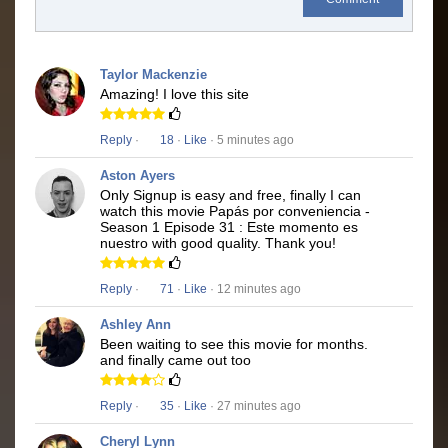
Taylor Mackenzie
Amazing! I love this site
Reply
·
18
·
Like
· 5 minutes ago
Aston Ayers
Only Signup is easy and free, finally I can
watch this movie Papás por conveniencia -
Season 1 Episode 31 : Este momento es
nuestro with good quality. Thank you!
Reply
·
71
·
Like
· 12 minutes ago
Ashley Ann
Been waiting to see this movie for months.
and finally came out too
Reply
·
35
·
Like
· 27 minutes ago
Cheryl Lynn