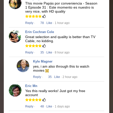
This movie Papás por conveniencia - Season
1 Episode 31 : Este momento es nuestro is
very nice, with HD quality
Reply
·
78
·
Like
· 1 hour ago
Erin Cochran Cole
Great selection and quality is better than TV
Cable, no kidding.
Reply
·
35
·
Like
· 8 hour ago
Kyle Magner
yes, i am also through this to watch
movies
Reply
·
35
·
Like
· 2 hour ago
Eric Mn
Yes this really works! Just got my free
account
Reply
·
48
·
Like
· 1 days ago