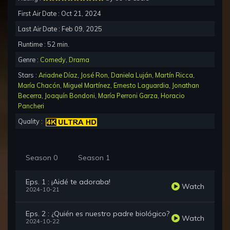
First Air Date : Oct 21, 2024
Last Air Date : Feb 09, 2025
Runtime : 52 min.
Genre :
Comedy
,
Drama
Stars :
Ariadne Díaz
,
José Ron
,
Daniela Luján
,
Martín Ricca
,
María Chacón
,
Miguel Martínez
,
Ernesto Laguardia
,
Jonathan
Becerra
,
Joaquín Bondoni
,
María Perroni Garza
,
Horacio
Pancheri
Quality :
Season 0
Season 1
Eps. 1 : ¡Aidé te adoraba!
Watch
2024-10-21
Eps. 2 : ¿Quién es nuestro padre biológico?
Watch
2024-10-22