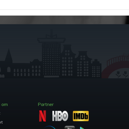
a om
Partner
t
et