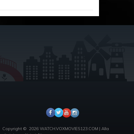
Copyright ©
2026 WATCH.VOXMOVIES123.COM
|
Alla