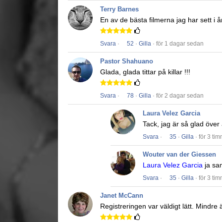
Terry Barnes
En av de bästa filmerna jag har sett i å
Svara
·
52
·
Gilla
· för 1 dagar sedan
Pastor Shahuano
Glada, glada tittar på killar !!!
Svara
·
78
·
Gilla
· för 2 dagar sedan
Laura Velez Garcia
Tack, jag är så glad över
Svara
·
35
·
Gilla
· för 3 ti
Wouter van der Giessen
Laura Velez Garcia
ja sa
Svara
·
35
·
Gilla
· för 3 ti
Janet McCann
Registreringen var väldigt lätt.
Mindre ä