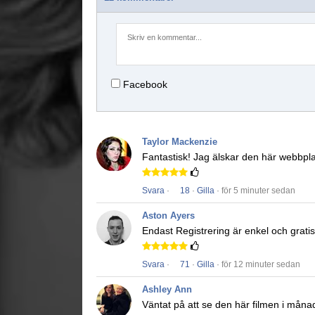
Facebook
Taylor Mackenzie
Fantastisk!
Jag älskar den här webbpl
Svara
·
18
·
Gilla
· för 5 minuter sedan
Aston Ayers
Endast Registrering är enkel och gratis
Svara
·
71
·
Gilla
· för 12 minuter sedan
Ashley Ann
Väntat på att se den här filmen i måna