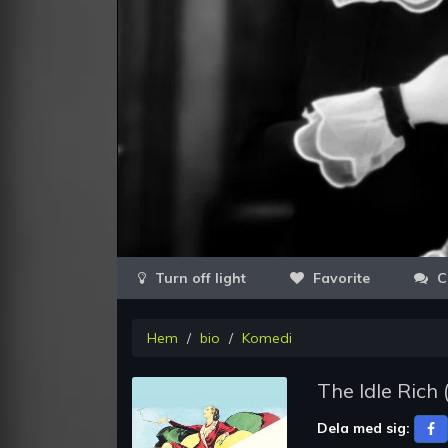
Favorite
C
Hem
bio
Komedi
The Idle Rich
Dela med sig: