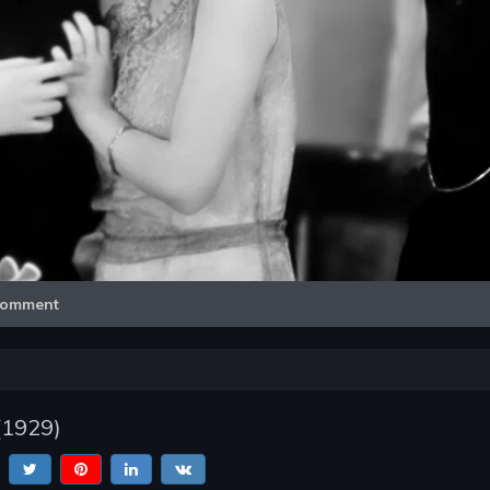
Video
omment
(
1929
)