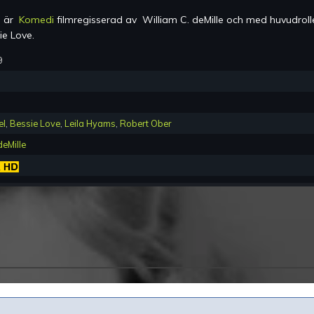
) är
Komedi
filmregisserad av
William C. deMille
och med huvudroll
ie Love
.
9
el
,
Bessie Love
,
Leila Hyams
,
Robert Ober
deMille