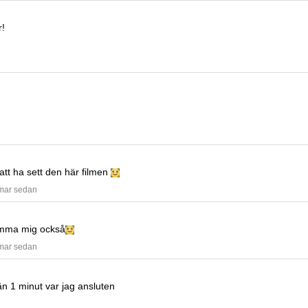
r!
 att ha sett den här filmen
mmar sedan
mma mig också
mmar sedan
n 1 minut var jag ansluten