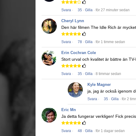
Svara
·
35
·
Gilla
· för 27 minuter sedan
Cheryl Lynn
Den här filmen
The Idle Rich
är mycket 
Svara
·
78
·
Gilla
· för 1 timme sedan
Erin Cochran Cole
Stort urval och kvalitet är bättre än TV
Svara
·
35
·
Gilla
· 8 timmar sedan
Kyle Magner
ja, jag är också igenom det
Svara
·
35
·
Gilla
· för 2 ti
Eric Mn
Ja detta fungerar verkligen!
Fick precis
Svara
·
48
·
Gilla
· för 1 dagar sedan