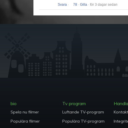
Svara
·
78
·
Gilla
· för 3 dagar sedan
bio
Tv program
Handl
Spela nu filmer
Luftande TV-program
Kontak
Populära filmer
Populära TV-program
Integrit