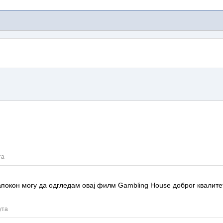
та
напокон могу да одгледам овај филм
Gambling House
доброг квалите
ута