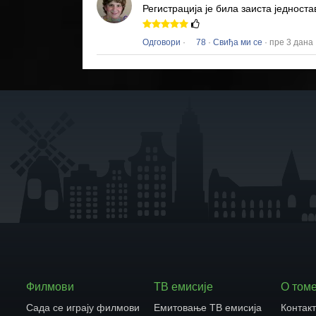
Регистрација је била заиста једност
Одговори
·
78
·
Свиђа ми се
· пре 3 дана
Филмови
ТВ емисије
О том
Сада се играју филмови
Емитовање ТВ емисија
Контак