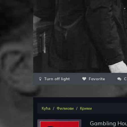
Favorite
C
Кућа
Филмови
Крими
Gambling Ho