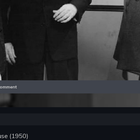
Video
omment
use
(
1950
)