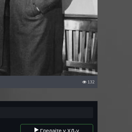
132
Гледајте у ХД-у