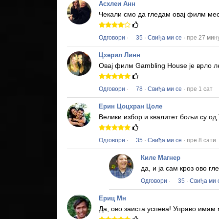
Асхлеи Анн
Чекали смо да гледам овај филм ме
Одговори
·
35
·
Свиђа ми се
· пре 27 мин
Цхерил Линн
Овај филм
Gambling House
је врло л
Одговори
·
78
·
Свиђа ми се
· пре 1 сат
Ерин Цоцхран Цоле
Велики избор и квалитет бољи су од 
Одговори
·
35
·
Свиђа ми се
· пре 8 сати
Киле Магнер
да, и ја сам кроз ово 
Одговори
·
35
·
Свиђа ми 
Ериц Мн
Да, ово заиста успева!
Управо имам 