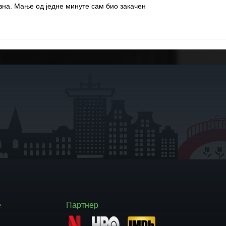
авна.
Мање од једне минуте сам био закачен
е
Партнер
т