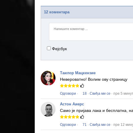
12 коментара
Фејсбук
Таилор Мацкензие
Невероватно!
Волим ову страницу
Одговори
·
18
·
Свиђа ми се
· пре 5 мину
Астон Аиерс
Само је пријава лака и бесплатна, 
Одговори
·
71
·
Свиђа ми се
· пре 12 мин