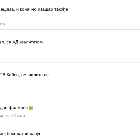
сецима.
и коначно изашао такође
ута
еп, са ХД квалитетом
ТВ Кабла, не шалите се.
гледао филмове
се
· пре 2 сата
мој бесплатни рачун