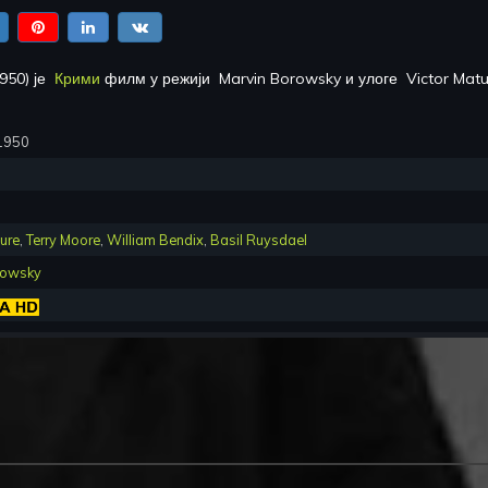
950
) је
Крими
филм у режији
Marvin Borowsky
и улоге
Victor Matu
 1950
ure
,
Terry Moore
,
William Bendix
,
Basil Ruysdael
rowsky