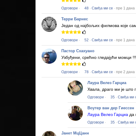
Одговори
·
48
·
Свиђа ми се
· пре 1 дана
Терри Барнес
Један од најбољих филмова које сам
Одговори
·
52
·
Свиђа ми се
· пре 1 дана
Пастор Схахуано
Узбуђени, срећно гледајући момци !!
Одговори
·
78
·
Свиђа ми се
· пре 2 дана
Лаура Велез Гарциа
Хвала, драго ми је што
Одговори
·
35
·
Свиђа ми 
Воутер ван дер Гиессен
Лаура Велез Гарциа
да 
Одговори
·
35
·
Свиђа ми 
Јанет МцЦанн