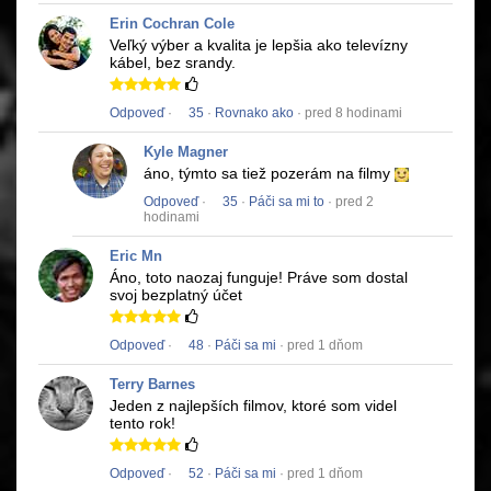
Erin Cochran Cole
Veľký výber a kvalita je lepšia ako televízny
kábel, bez srandy.
Odpoveď
·
35
·
Rovnako ako
· pred 8 hodinami
Kyle Magner
áno, týmto sa tiež pozerám na filmy
Odpoveď
·
35
·
Páči sa mi to
· pred 2
hodinami
Eric Mn
Áno, toto naozaj funguje!
Práve som dostal
svoj bezplatný účet
Odpoveď
·
48
·
Páči sa mi
· pred 1 dňom
Terry Barnes
Jeden z najlepších filmov, ktoré som videl
tento rok!
Odpoveď
·
52
·
Páči sa mi
· pred 1 dňom