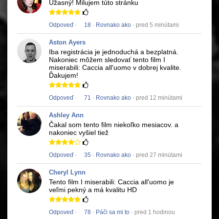
Úžasný!
Milujem túto stránku
Odpoveď
·
18
·
Rovnako ako
· pred 5 minútami
Aston Ayers
Iba registrácia je jednoduchá a bezplatná.
Nakoniec môžem sledovať tento film
I
miserabili: Caccia all'uomo
v dobrej kvalite.
Ďakujem!
Odpoveď
·
71
·
Rovnako ako
· pred 12 minútami
Ashley Ann
Čakal som tento film niekoľko mesiacov.
a
nakoniec vyšiel tiež
Odpoveď
·
35
·
Rovnako ako
· pred 27 minútami
Cheryl Lynn
Tento film
I miserabili: Caccia all'uomo
je
veľmi pekný a má kvalitu HD
Odpoveď
·
78
·
Páči sa mi to
· pred 1 hodinou