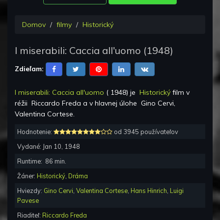
Domov
filmy
Historický
I miserabili: Caccia all'uomo
(
1948
)
Zdieľam:
I miserabili: Caccia all'uomo
(
1948
) je
Historický
film v
réžii
Riccardo Freda
a v hlavnej úlohe
Gino Cervi,
Valentina Cortese
.
Hodnotenie:
od 3945 používateľov
Vydané:
Jan 10, 1948
Runtime:
86
min.
Žáner:
Historický
,
Dráma
Hviezdy:
Gino Cervi
,
Valentina Cortese
,
Hans Hinrich
,
Luigi
Pavese
Riaditeľ:
Riccardo Freda