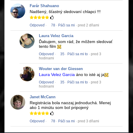
Farár Shahuano
Nadšený, šťastný sledovaní chlapci !!!
Odpoveď
·
78
·
Páči sa mi
· pred 2 dňami
Laura Velez Garcia
Ďakujem, som rád, že môžem sledovať
tento film
Odpoveď
·
35
·
Páči sa mi to
· pred 3
hodinami
Wouter van der Giessen
Laura Velez Garcia
áno to isté aj ja
Odpoveď
·
35
·
Páči sa mi to
· pred 3
hodinami
Janet McCann
Registrácia bola naozaj jednoduchá.
Menej
ako 1 minútu som bol pripojený
Odpoveď
·
78
·
Páči sa mi
· pred 3 dňami