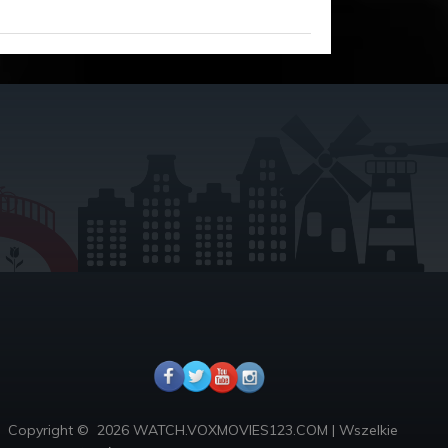
Copyright ©
2026 WATCH.VOXMOVIES123.COM
|
Wszelkie