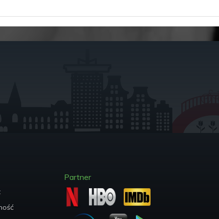
Partner
t
ych
ność