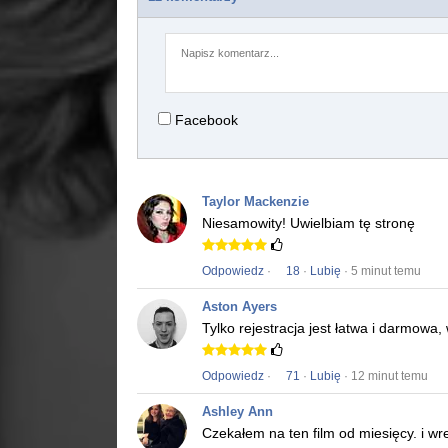
Facebook
Taylor Mackenzie
Niesamowity!
Uwielbiam tę stronę
Odpowiedz
·
18
·
Lubię
· 5 minut temu
Aston Ayers
Tylko rejestracja jest łatwa i darmowa
Odpowiedz
·
71
·
Lubię
· 12 minut temu
Ashley Ann
Czekałem na ten film od miesięcy.
i wr