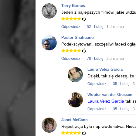
Terry Barnes
Jeden z najlepszych filmów, jakie widz
Odpowiedz
·
52
·
Lubię
· 1 dni temu
Pastor Shahuano
Podekscytowani, szczęśliwi faceci ogląd
Odpowiedz
·
78
·
Lubię
· 2 dni temu
Laura Velez Garcia
Dzięki, tak się cieszę, ż
Odpowiedz
·
35
·
Lubię
· 3
Wouter van der Giessen
Laura Velez Garcia
tak s
Odpowiedz
·
35
·
Lubię
· 3
Janet McCann
Rejestracja była naprawdę łatwa.
Niec