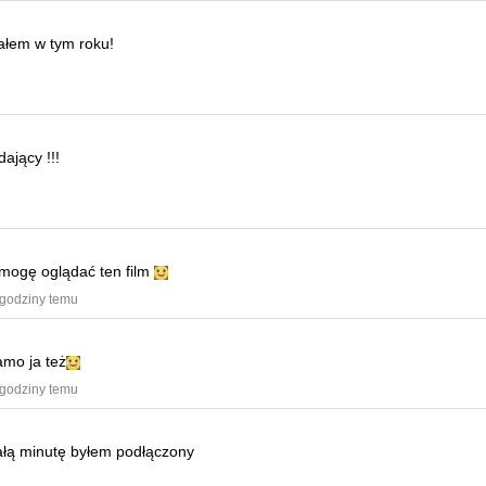
iałem w tym roku!
ający !!!
e mogę oglądać ten film
 godziny temu
amo ja też
 godziny temu
ałą minutę byłem podłączony