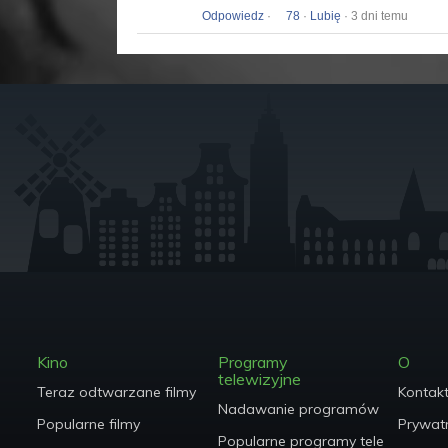
Odpowiedz
·
78
·
Lubię
· 3 dni temu
Kino
Programy
O
telewizyjne
Teraz odtwarzane filmy
Kontak
Nadawanie programów telewizyjn
Popularne filmy
Prywat
Popularne programy telewizyjne