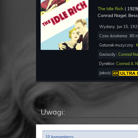
The Idle Rich
(
1929
Conrad Nagel, Bess
Wydany:
Jun 15, 192
Czas działania:
80
m
Gatunek muzyczny :
Gwiazdy :
Conrad Na
Dyrektor:
Conrad A. N
Jakość:
Uwagi:
12 komentarzy