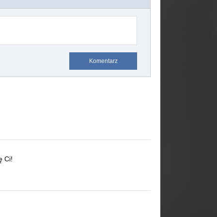
Komentarz
ę Ci!