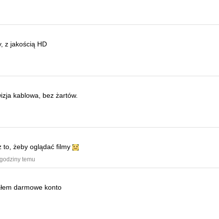
, z jakością HD
wizja kablowa, bez żartów.
z to, żeby oglądać filmy
 godziny temu
ałem darmowe konto