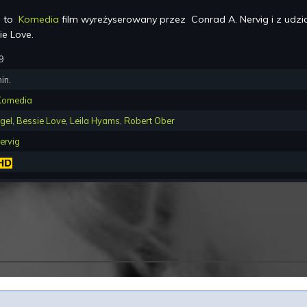
) to
Komedia
film wyreżyserowany przez
Conrad A. Nervig
i z udz
ie Love
.
9
in.
Komedia
gel
,
Bessie Love
,
Leila Hyams
,
Robert Ober
ervig