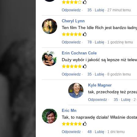
Odpowiedz
·
35
·
Lubię
· 27 minut temu
Cheryl Lynn
Ten film
The Idle Rich
jest bardzo ładny
Odpowiedz
·
78
·
Lubię
· 1 godzinę temu
Erin Cochran Cole
Duży wybór i jakość są lepsze niż tele
Odpowiedz
·
35
·
Lubię
· 8 godzin temu
Kyle Magner
tak, przechodzę też prze
Odpowiedz
·
35
·
Lubię
· 2
Eric Mn
Tak, to naprawdę działa!
Właśnie dost
Odpowiedz
·
48
·
Lubię
· 1 dni temu