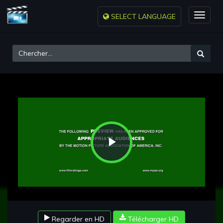
SELECT LANGUAGE
Toggle
naviga
Play
Video
Regarder en HD
Télécharger HD