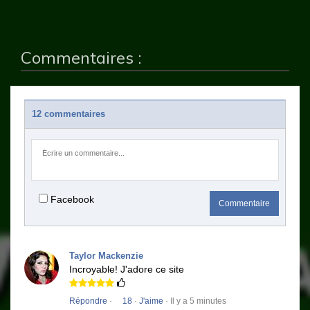
Commentaires :
12 commentaires
Facebook
Commentaire
Taylor Mackenzie
Incroyable!
J'adore ce site
Répondre
·
18
·
J'aime
· Il y a 5 minutes