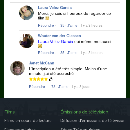
Laura Velez Garcia
Merci, je suis si heureux de regarder ce
film
Répondre
·
35
·
J'aime
· Il y a 3 heures
Wouter van der Giessen
Laura Velez Garcia
oui même moi aussi
Répondre
·
35
·
J'aime
· Il y a 3 heures
Janet McCann
L'inscription a été très simple.
Moins d'une
minute, j'ai été accroché
Répondre
·
78
·
J'aime
· Il y a 3 jours
Films
Émissions de télévision
Films en cours de lecture
Diffusion d'émissions de télévision
Films populaires
Séries TV populaires