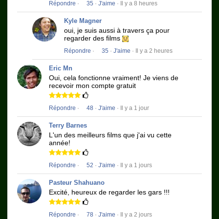
Répondre
·
35
·
J'aime
· Il y a 8 heures
Kyle Magner
oui, je suis aussi à travers ça pour
regarder des films
Répondre
·
35
·
J'aime
· Il y a 2 heures
Eric Mn
Oui, cela fonctionne vraiment!
Je viens de
recevoir mon compte gratuit
Répondre
·
48
·
J'aime
· Il y a 1 jour
Terry Barnes
L'un des meilleurs films que j'ai vu cette
année!
Répondre
·
52
·
J'aime
· Il y a 1 jours
Pasteur Shahuano
Excité, heureux de regarder les gars !!!
Répondre
·
78
·
J'aime
· Il y a 2 jours