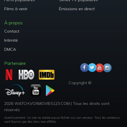
Films à venir
Émissions en direct
À propos
Contact
Intimité
DMCA
Partenaire
Copyright ©
2026 WATCH.VOXMOVIES123.COM
|
Tous les droits sont
réservés
Avertissement: Ce site ne stocke aucun fichier sur son serveur.
Tous les contenus
sont fournis par des tiers non affiliés.