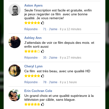
Aston Ayers
Seule l'inscription est facile et gratuite, enfin
je peux regarder ce film
avec une bonne
qualité.
Je vous remercie!
Répondre
·
71
·
J'aime
· Il y a 12 minutes
Ashley Ann
J'attendais de voir ce film depuis des mois.
et
enfin sorti aussi
Répondre
·
35
·
J'aime
· Il y a 27 minutes
Cheryl Lynn
Ce film
est très beau, avec une qualité HD
Répondre
·
78
·
J'aime
· Il y a 1 heure
Erin Cochran Cole
Un grand choix et une qualité supérieure à la
télévision par câble, sans blague.