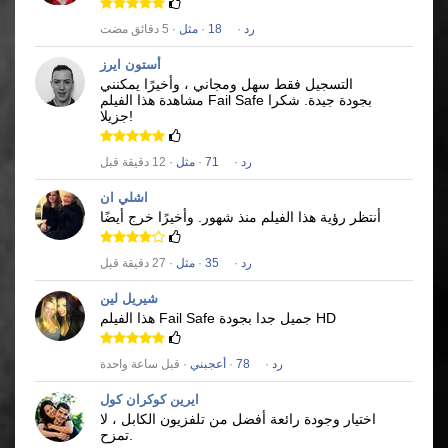
رد
·
18
·
مثل
· 5 دقائق مضت
أستون ايرز
التسجيل فقط سهل ومجاني ، وأخيرًا يمكنني
بجودة جيدة.
شكرا
Fail Safe
مشاهدة هذا الفيلم
جزيلا!
رد
·
71
·
مثل
· 12 دقيقة قبل
اشلي ان
أنتظر رؤية هذا الفيلم منذ شهور.
وأخيرًا خرج أيضًا
رد
·
35
·
مثل
· 27 دقيقة قبل
شيريل لين
جميل جدا بجودة HD
Fail Safe
هذا الفيلم
رد
·
78
·
أعجبني
· قبل ساعة واحدة
ايرين كوكران كول
اختيار وجودة رائعة أفضل من تلفزيون الكابل ، لا
تمزح.