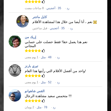
رد
·
35
·
أعجبني
· 8 ساعات مضت
كايل ماجنر
نعم ، أنا أيضا من خلال هذا لمشاهدة الأفلام
رد
·
35
·
أعجبني
· قبل ساعتين
إريك من
نعم هذا يعمل حقا!
فقط حصلت على حسابي
المجاني
رد
·
48
·
مثل
· 1 يوم مضى
تيري بارنز
واحد من أفضل الأفلام التي رأيتها هذا العام!
رد
·
52
·
مثل
· 1 يوم مضى
القس شاهوانو
متحمس سعيد مشاهدة الرجال !!!
رد
·
78
·
مثل
· 2 يومان