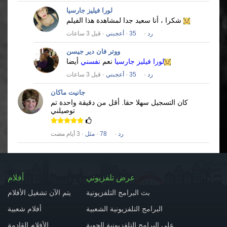
لورا فيليز جارسيا
شكرا ، أنا سعيد جدا لمشاهدة هذا الفيلم
رد
·
35
·
أعجبني
· قبل 3 ساعات
ووتر فان دير جيسن
لورا فيليز جارسيا
نعم
نفسني
أيضا
رد
·
35
·
أعجبني
· قبل 3 ساعات
جانيت ماكان
كان التسجيل سهلا حقا.
أقل من دقيقة واحدة تم
توصيلني
رد
·
78
·
مثل
· 3 أيام مضت
عرض تلفزيوني
أفلام
بث البرامج التلفزيونية
يتم الآن تشغيل الأفلام
البرامج التلفزيونية الشعبية
أفلام شعبية
على البرامج التلفزيونية الجوية
الأفلام القادمة