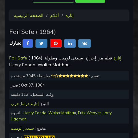
إثارة
أفلام
الصفحة الرئيسية
Fail Safe
(
1964
)
شارك:
وبطولة
إثارة
فيلم من إخراج
سيدني لوميت
)
1964
(
Fail Safe
Henry Fonda, Walter Matthau
.
تقييم :
بواسطة 3945 مستخدم
Oct 07, 1964
صدر :
دقيقة.
وقت التشغيل:
112
النوع:
إثارة
,
دراما
,
حرب
Larry
,
Fritz Weaver
,
Walter Matthau
,
Henry Fonda
النجوم:
Hagman
مخرج :
سيدني لوميت
الجودة: