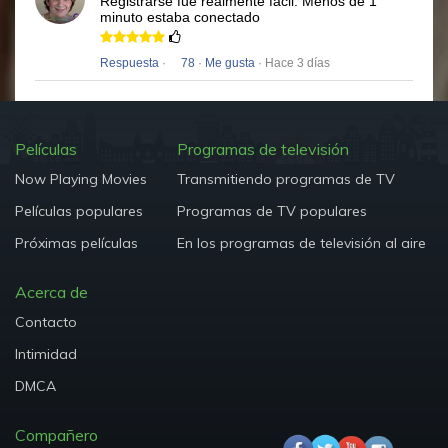
Registrarse fue realmente fácil.
Menos de 1
minuto estaba conectado
Respuesta
·
78
·
Me gusta
· Hace 3 días
Películas
Programas de televisión
Now Playing Movies
Transmitiendo programas de TV
Películas populares
Programas de TV populares
Próximas películas
En los programas de televisión al aire
Acerca de
Contacto
Intimidad
DMCA
Compañero