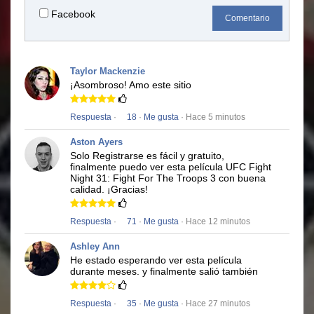
Facebook
Comentario
Taylor Mackenzie
¡Asombroso!
Amo este sitio
Respuesta
·
18
·
Me gusta
· Hace 5 minutos
Aston Ayers
Solo Registrarse es fácil y gratuito,
finalmente puedo ver esta película
UFC Fight
Night 31: Fight For The Troops 3
con buena
calidad.
¡Gracias!
Respuesta
·
71
·
Me gusta
· Hace 12 minutos
Ashley Ann
He estado esperando ver esta película
durante meses.
y finalmente salió también
Respuesta
·
35
·
Me gusta
· Hace 27 minutos