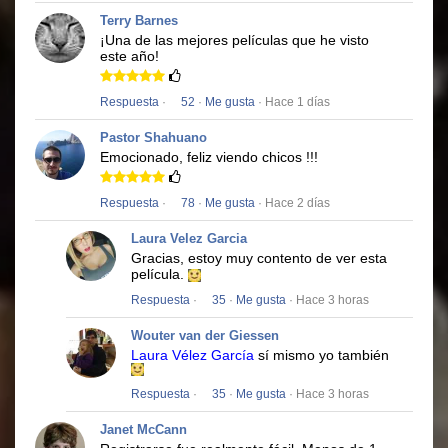
Terry Barnes
¡Una de las mejores películas que he visto
este año!
Respuesta
·
52
·
Me gusta
· Hace 1 días
Pastor Shahuano
Emocionado, feliz viendo chicos !!!
Respuesta
·
78
·
Me gusta
· Hace 2 días
Laura Velez Garcia
Gracias, estoy muy contento de ver esta
película.
Respuesta
·
35
·
Me gusta
· Hace 3 horas
Wouter van der Giessen
Laura Vélez García
sí mismo yo también
Respuesta
·
35
·
Me gusta
· Hace 3 horas
Janet McCann