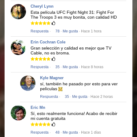
Cheryl Lynn
Esta película
UFC Fight Night 31: Fight For
The Troops 3
es muy bonita, con calidad HD
Respuesta
·
78
·
Me gusta
· Hace 1 hora
Erin Cochran Cole
Gran selección y calidad es mejor que TV
Cable, no es broma.
Respuesta
·
35
·
Me gusta
· Hace 8 horas
Kyle Magner
sí, también he pasado por esto para ver
películas
Respuesta
·
35
·
Me gusta
· Hace 2 horas
Eric Mn
Sí, esto realmente funciona!
Acabo de recibir
mi cuenta gratuita
Respuesta
·
48
·
Me gusta
· Hace 1 días