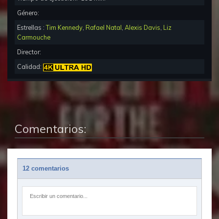
Género:
Estrellas :
Tim Kennedy
,
Rafael Natal
,
Alexis Davis
,
Liz
Carmouche
Director:
Calidad:
Comentarios:
12 comentarios