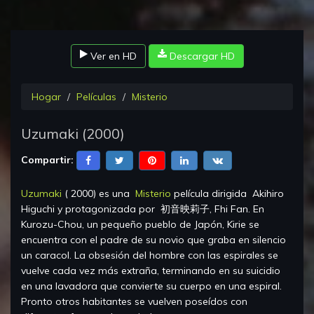
Ver en HD
Descargar HD
Hogar
Películas
Misterio
Uzumaki
(
2000
)
Compartir:
Uzumaki
(
2000
) es una
Misterio
película dirigida
Akihiro
Higuchi
y protagonizada por
初音映莉子, Fhi Fan
.
En
Kurozu-Chou, un pequeño pueblo de Japón, Kirie se
encuentra con el padre de su novio que graba en silencio
un caracol. La obsesión del hombre con las espirales se
vuelve cada vez más extraña, terminando en su suicidio
en una lavadora que convierte su cuerpo en una espiral.
Pronto otros habitantes se vuelven poseídos con