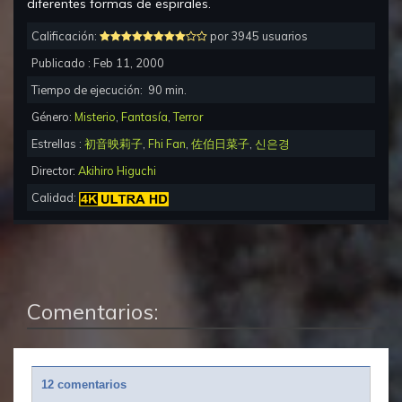
diferentes formas de espirales.
Calificación:
por 3945 usuarios
Publicado :
Feb 11, 2000
Tiempo de ejecución:
90
min.
Género:
Misterio
,
Fantasía
,
Terror
Estrellas :
初音映莉子
,
Fhi Fan
,
佐伯日菜子
,
신은경
Director:
Akihiro Higuchi
Calidad:
Comentarios:
12 comentarios