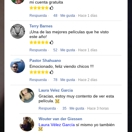
mi cuenta gratuita
Respuesta
·
48
·
Me gusta
· Hace 1 días
Terry Barnes
¡Una de las mejores películas que he visto
este año!
Respuesta
·
52
·
Me gusta
· Hace 1 días
Pastor Shahuano
Emocionado, feliz viendo chicos !!!
Respuesta
·
78
·
Me gusta
· Hace 2 días
Laura Velez Garcia
Gracias, estoy muy contento de ver esta
película.
Respuesta
·
35
·
Me gusta
· Hace 3 horas
Wouter van der Giessen
Laura Vélez García
sí mismo yo también