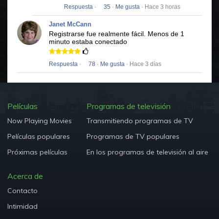
Respuesta
·
35
·
Me gusta
· Hace 3 horas
Janet McCann
Registrarse fue realmente fácil.
Menos de 1
minuto estaba conectado
Respuesta
·
78
·
Me gusta
· Hace 3 días
Películas
Programas de televisión
Now Playing Movies
Transmitiendo programas de TV
Películas populares
Programas de TV populares
Próximas películas
En los programas de televisión al aire
Acerca de
Contacto
Intimidad