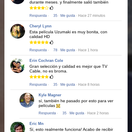
durante meses.
y finalmente salió también
Respuesta
·
35
·
Me gusta
· Hace 27 minutos
Cheryl Lynn
Esta película
Uzumaki
es muy bonita, con
calidad HD
Respuesta
·
78
·
Me gusta
· Hace 1 hora
Erin Cochran Cole
Gran selección y calidad es mejor que TV
Cable, no es broma.
Respuesta
·
35
·
Me gusta
· Hace 8 horas
Kyle Magner
sí, también he pasado por esto para ver
películas
Respuesta
·
35
·
Me gusta
· Hace 2 horas
Eric Mn
Sí, esto realmente funciona!
Acabo de recibir