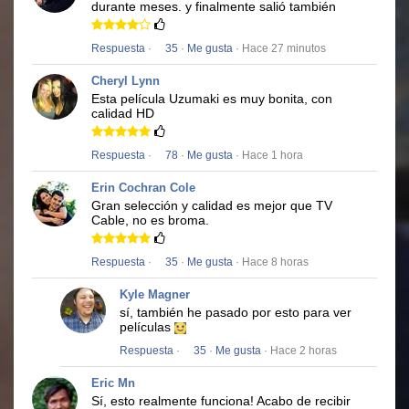
durante meses.
y finalmente salió también
Respuesta
·
35
·
Me gusta
· Hace 27 minutos
Cheryl Lynn
Esta película
Uzumaki
es muy bonita, con
calidad HD
Respuesta
·
78
·
Me gusta
· Hace 1 hora
Erin Cochran Cole
Gran selección y calidad es mejor que TV
Cable, no es broma.
Respuesta
·
35
·
Me gusta
· Hace 8 horas
Kyle Magner
sí, también he pasado por esto para ver
películas
Respuesta
·
35
·
Me gusta
· Hace 2 horas
Eric Mn
Sí, esto realmente funciona!
Acabo de recibir