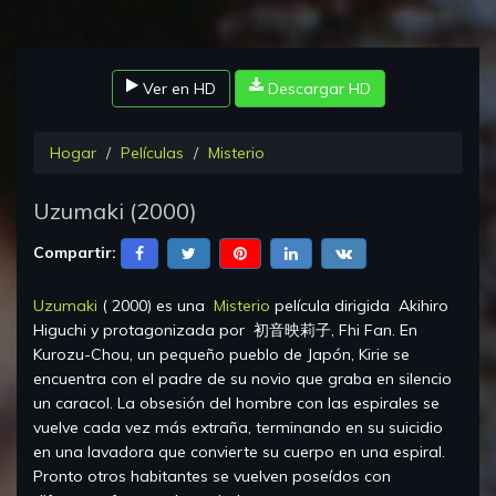
Ver en HD
Descargar HD
Hogar
Películas
Misterio
Uzumaki
(
2000
)
Compartir:
Uzumaki
(
2000
) es una
Misterio
película dirigida
Akihiro
Higuchi
y protagonizada por
初音映莉子, Fhi Fan
.
En
Kurozu-Chou, un pequeño pueblo de Japón, Kirie se
encuentra con el padre de su novio que graba en silencio
un caracol. La obsesión del hombre con las espirales se
vuelve cada vez más extraña, terminando en su suicidio
en una lavadora que convierte su cuerpo en una espiral.
Pronto otros habitantes se vuelven poseídos con