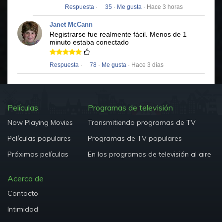
Respuesta
·
35
·
Me gusta
· Hace 3 horas
Janet McCann
Registrarse fue realmente fácil.
Menos de 1
minuto estaba conectado
Respuesta
·
78
·
Me gusta
· Hace 3 días
Películas
Programas de televisión
Now Playing Movies
Transmitiendo programas de TV
Películas populares
Programas de TV populares
Próximas películas
En los programas de televisión al aire
Acerca de
Contacto
Intimidad