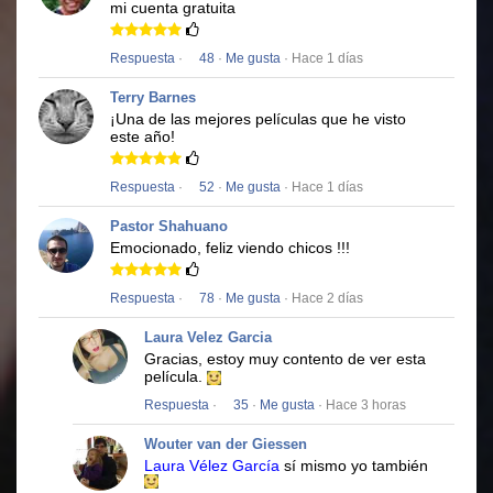
mi cuenta gratuita
Respuesta
·
48
·
Me gusta
· Hace 1 días
Terry Barnes
¡Una de las mejores películas que he visto
este año!
Respuesta
·
52
·
Me gusta
· Hace 1 días
Pastor Shahuano
Emocionado, feliz viendo chicos !!!
Respuesta
·
78
·
Me gusta
· Hace 2 días
Laura Velez Garcia
Gracias, estoy muy contento de ver esta
película.
Respuesta
·
35
·
Me gusta
· Hace 3 horas
Wouter van der Giessen
Laura Vélez García
sí mismo yo también