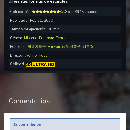
diferentes formas de espirales.
Calificación:
por 3945 usuarios
Publicado :
Feb 11, 2000
Tiempo de ejecución:
90
min.
Género:
Misterio
,
Fantasía
,
Terror
Estrellas :
初音映莉子
,
Fhi Fan
,
佐伯日菜子
,
신은경
Director:
Akihiro Higuchi
Calidad:
Comentarios:
12 comentarios