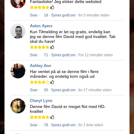
Fantastiske!
Jeg elsker dette websted
Svar
·
18
·
Synes godt om
· for 5 minutter siden
Aston Ayers
Kun Tilmelding er let og gratis, endelig kan
jeg se denne film
David
med god kvalitet.
Tak
skal du have!
Svar
·
71
·
Synes godt om
· For 12 minutter siden
Ashley Ann
Har ventet på at se denne film i flere
måneder.
og endelig kom også ud
Svar
·
35
·
Synes godt om
· for 27 minutter siden
Cheryl Lynn
Denne film
David
er meget flot med HD-
kvalitet
Svar
·
78
·
Synes godt om
· for 1 time siden