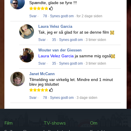
Spændte, glade se fyre !!!
Svar
·
78
·
Synes godt om
· for 2 dage siden
Laura Velez Garcia
Tak, jeg er så glad for at se denne film
Svar
·
35
·
Synes godt om
· 3 timer siden
Wouter van der Giessen
Laura Velez Garcia
ja samme mig også
Svar
·
35
·
Synes godt om
· 3 timer siden
Janet McCann
Tilmelding var virkelig let.
Mindre end 1 minut
blev jeg tilsluttet
Svar
·
78
·
Synes godt om
· 3 dage siden
Film
TV-shows
Om