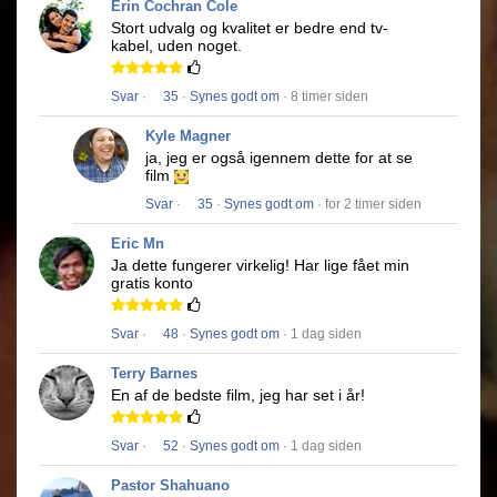
Erin Cochran Cole
Stort udvalg og kvalitet er bedre end tv-
kabel, uden noget.
Svar
·
35
·
Synes godt om
· 8 timer siden
Kyle Magner
ja, jeg er også igennem dette for at se
film
Svar
·
35
·
Synes godt om
· for 2 timer siden
Eric Mn
Ja dette fungerer virkelig!
Har lige fået min
gratis konto
Svar
·
48
·
Synes godt om
· 1 dag siden
Terry Barnes
En af de bedste film, jeg har set i år!
Svar
·
52
·
Synes godt om
· 1 dag siden
Pastor Shahuano