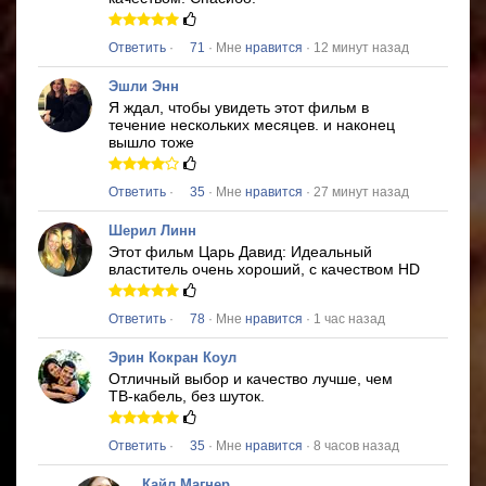
Ответить
·
71
· Мне
нравится
· 12 минут назад
Эшли Энн
Я ждал, чтобы увидеть этот фильм в
течение нескольких месяцев.
и наконец
вышло тоже
Ответить
·
35
· Мне
нравится
· 27 минут назад
Шерил Линн
Этот фильм
Царь Давид: Идеальный
властитель
очень хороший, с качеством HD
Ответить
·
78
· Мне
нравится
· 1 час назад
Эрин Кокран Коул
Отличный выбор и качество лучше, чем
ТВ-кабель, без шуток.
Ответить
·
35
· Мне
нравится
· 8 часов назад
Кайл Магнер