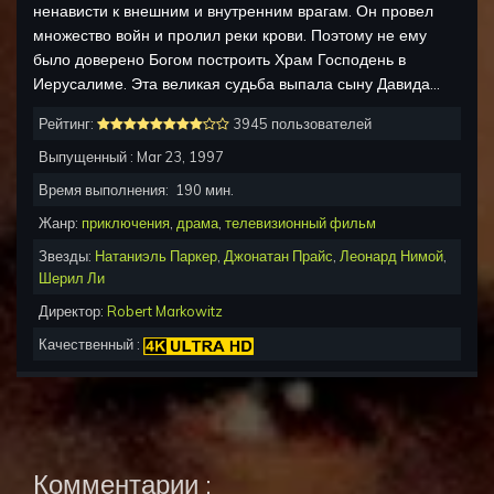
ненависти к внешним и внутренним врагам. Он провел
множество войн и пролил реки крови. Поэтому не ему
было доверено Богом построить Храм Господень в
Иерусалиме. Эта великая судьба выпала сыну Давида…
Рейтинг:
3945 пользователей
Выпущенный :
Mar 23, 1997
Время выполнения:
190
мин.
Жанр:
приключения
,
драма
,
телевизионный фильм
Звезды:
Натаниэль Паркер
,
Джонатан Прайс
,
Леонард Нимой
,
Шерил Ли
Директор:
Robert Markowitz
Качественный :
Комментарии :