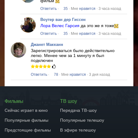
фильм
Ответить
·
35
· Мне
нравится
· 3 часа назад
Воутер ван дер Гиссен
Лора Велес Гарсия
да это же я тоже
Ответить
·
35
· Мне
нравится
· 3 часа назад
Джанет Макканн
Зарегистрироваться было действительно
легко.
Менее чем за 1 минуту я был
подключен
Ответить
·
78
· Мне
нравится
· 3 дня назад
Фильмы
ТВ шоу
Сейчас играет в кино
Передача ТВ-шоу
Популярные фильмы
Популярные телешоу
Предстоящие фильмы
В эфире телешоу