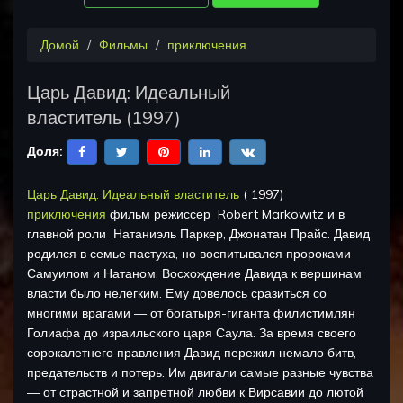
Домой
Фильмы
приключения
Царь Давид: Идеальный
властитель
(
1997
)
Доля:
Царь Давид: Идеальный властитель
(
1997
)
приключения
фильм режиссер
Robert Markowitz
и в
главной роли
Натаниэль Паркер, Джонатан Прайс
.
Давид
родился в семье пастуха, но воспитывался пророками
Самуилом и Натаном. Восхождение Давида к вершинам
власти было нелегким. Ему довелось сразиться со
многими врагами — от богатыря-гиганта филистимлян
Голиафа до израильского царя Саула. За время своего
сорокалетнего правления Давид пережил немало битв,
предательств и потерь. Им двигали самые разные чувства
— от страстной и запретной любви к Вирсавии до лютой