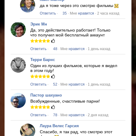
да я тоже через это смотрю фильмы
Ответить
·
35
· Мне
нравится
· 2 часа назад
Эрик Мн
Да, это действительно работает!
Только
что получил мой бесплатный аккаунт
Ответить
·
48
· Мне
нравится
· 1 день назад
Терри Барнс
Один из лучших фильмов, которые я видел
в этом году!
Ответить
·
52
· Мне
нравится
· 1 день назад
Пастор шахуано
Возбужденные, счастливые парни!
Ответить
·
78
· Мне
нравится
· 2 дня назад
Лаура Велес Гарсия
Спасибо, я так рад, что смотрю этот