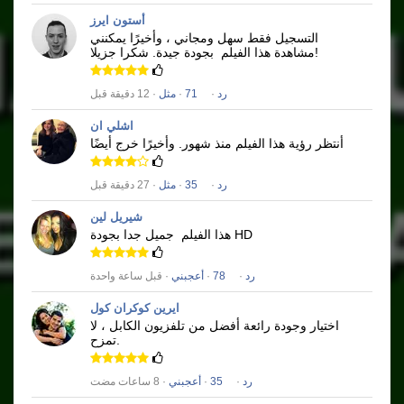
أستون ايرز
التسجيل فقط سهل ومجاني ، وأخيرًا يمكنني
شكرا جزيلا!
مشاهدة هذا الفيلم
بجودة جيدة.
رد
·
71
·
مثل
· 12 دقيقة قبل
اشلي ان
أنتظر رؤية هذا الفيلم منذ شهور.
وأخيرًا خرج أيضًا
رد
·
35
·
مثل
· 27 دقيقة قبل
شيريل لين
جميل جدا بجودة HD
هذا الفيلم
رد
·
78
·
أعجبني
· قبل ساعة واحدة
ايرين كوكران كول
اختيار وجودة رائعة أفضل من تلفزيون الكابل ، لا
تمزح.
رد
·
35
·
أعجبني
· 8 ساعات مضت