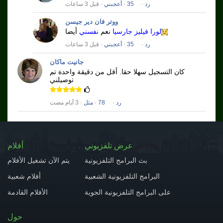
رد
·
35
·
أعجبني
· قبل 3 ساعات
ووتر فان دير جيسن
لورا فيليز جارسيا
نعم
نفسني
أيضا
رد
·
35
·
أعجبني
· قبل 3 ساعات
جانيت ماكان
كان التسجيل سهلا حقا.
أقل من دقيقة واحدة تم
توصيلني
رد
·
78
·
مثل
· 3 أيام مضت
عرض تلفزيوني
أفلام
بث البرامج التلفزيونية
يتم الآن تشغيل الأفلام
البرامج التلفزيونية الشعبية
أفلام شعبية
على البرامج التلفزيونية الجوية
الأفلام القادمة
حول