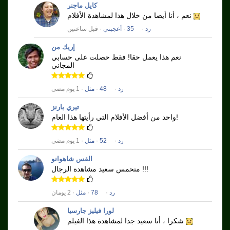
كايل ماجنر
نعم ، أنا أيضا من خلال هذا لمشاهدة الأفلام
رد
·
35
·
أعجبني
· قبل ساعتين
إريك من
نعم هذا يعمل حقا!
فقط حصلت على حسابي
المجاني
رد
·
48
·
مثل
· 1 يوم مضى
تيري بارنز
واحد من أفضل الأفلام التي رأيتها هذا العام!
رد
·
52
·
مثل
· 1 يوم مضى
القس شاهوانو
متحمس سعيد مشاهدة الرجال !!!
رد
·
78
·
مثل
· 2 يومان
لورا فيليز جارسيا
شكرا ، أنا سعيد جدا لمشاهدة هذا الفيلم