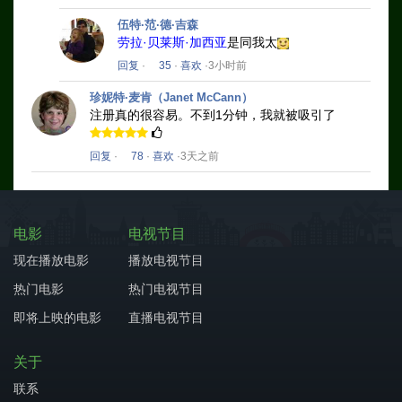
伍特·范·德·吉森
劳拉·贝莱斯·加西亚
是同我太
回复
·
35
·
喜欢
·3小时前
珍妮特·麦肯（Janet McCann）
注册真的很容易。
不到1分钟，我就被吸引了
回复
·
78
·
喜欢
·3天之前
电影
电视节目
现在播放电影
播放电视节目
热门电影
热门电视节目
即将上映的电影
直播电视节目
关于
联系