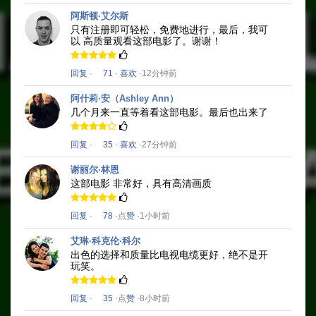
阿斯顿·艾尔斯
只有注册即可轻松，免费地进行，最后，我可
以
高质量
观看这部电影
了。
谢谢！
回复
·
71
·
喜欢
·12分钟前
阿什莉·安（Ashley Ann）
几个月来一直等着看这部电影。
最后也出来了
回复
·
35
·
喜欢
·27分钟前
谢丽尔·林恩
这部电影
非常好，具有高清画质
回复
·
78
·点
赞
·1小时前
艾琳·科克伦·科尔
出色的选择和质量比电视电缆更好，绝不是开
玩笑。
回复
·
35
·点
赞
·8小时前