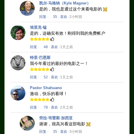
凯尔·马格纳（Kyle Magner）
是的，我也是通过这个来看电影的
回复
·
35
·
喜欢
·2小时前
埃里克·锰
是的，这确实有效！
刚得到我的免费帐户
回复
·
48
·
喜欢
·1天之前
特里·巴恩斯
我今年看过的最好的电影之一！
回复
·
52
·
喜欢
·1天之前
Pastor Shahuano
激动，快乐的看球！
回复
·
78
·
喜欢
·2天之前
劳拉·韦雷斯·加西亚
谢谢，很高兴看这部电影
回复
·
35
·
喜欢
·3小时前