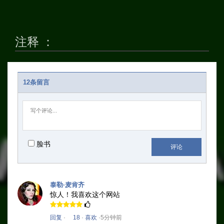
注释 ：
12条留言
脸书
评论
泰勒·麦肯齐
惊人！
我喜欢这个网站
回复
·
18
·
喜欢
·5分钟前