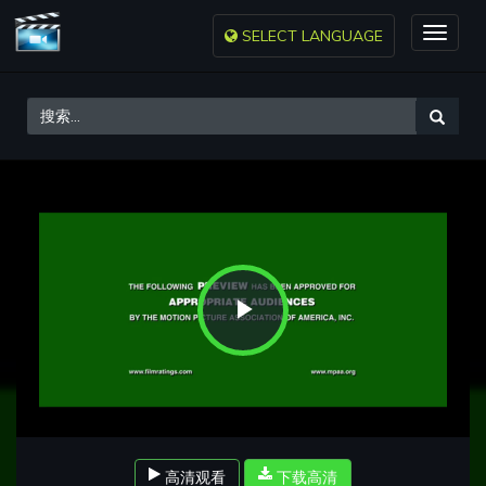
SELECT LANGUAGE
Toggle
naviga
Play
Video
高清观看
下载高清