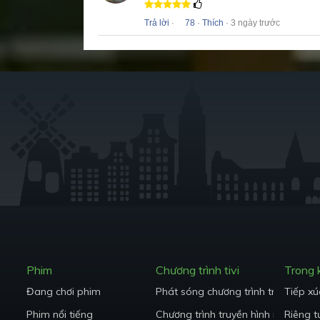
Trả lời
·
78
·
Thích
· 3 ngày trước
Phim
Chương trình tivi
Trong
Đang chơi phim
Phát sóng chương trình truyền hình
Tiếp xú
Phim nổi tiếng
Chương trình truyền hình nổi tiếng
Riêng t