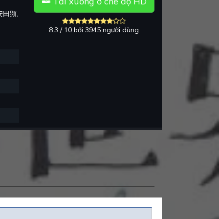
Tải xuống ở chế độ HD
安田顕,
8.3 / 10 bởi 3945 người dùng