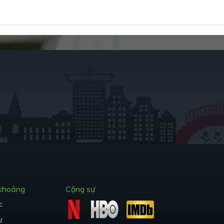
 khoảng
Cộng sự
c
ư