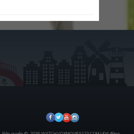
Bản quyền ©
2026 WATCH.VOXMOVIES123.COM
|
Đã đăng