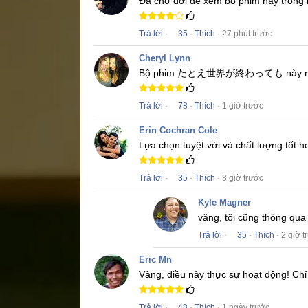
Đã chờ đợi để xem bộ phim này trong 
Trả lời
·
35
·
Thích
· 27 phút trước
Cheryl Lynn
Bộ phim
たとえ世界が終わっても
này r
Trả lời
·
78
·
Thích
· 1 giờ trước
Erin Cochran Cole
Lựa chọn tuyệt vời và chất lượng tốt 
Trả lời
·
35
·
Thích
· 8 giờ trước
Kyle Magner
vâng, tôi cũng thông qu
Trả lời
·
35
·
Thích
· 2 giờ t
Eric Mn
Vâng, điều này thực sự hoạt động!
Chỉ
Trả lời
·
48
·
Thích
· 1 ngày trước