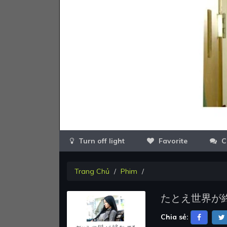
Favorite
C
Trang Chủ
Phim
たとえ世界が
Chia sẻ: