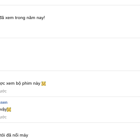
 đã xem trong năm nay!
được xem bộ phim này
rước
ssen
vậy
rước
tôi đã nối máy