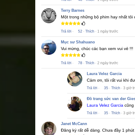
Terry Barnes
Một trong những bộ phim hay nhất tôi
Trả lời
·
52
·
Thích
· 1 ngày trước
Mục sư Shahuano
Vui mừng, chúc các bạn xem vui vẻ !!!
Trả lời
·
78
·
Thích
· 2 ngày trước
Laura Velez Garcia
Cảm ơn, tôi rất vui khi 
Trả lời
·
35
·
Thích
· 3 giờ t
Đồ trang sức van der Gie
Laura Velez Garcia
cũng 
Trả lời
·
35
·
Thích
· 3 giờ t
Janet McCann
Đăng ký rất dễ dàng.
Chưa đầy 1 phút 