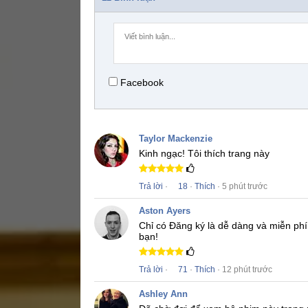
Facebook
Taylor Mackenzie
Kinh ngạc!
Tôi thích trang này
Trả lời
·
18
·
Thích
· 5 phút trước
Aston Ayers
Chỉ có Đăng ký là dễ dàng và miễn phí
bạn!
Trả lời
·
71
·
Thích
· 12 phút trước
Ashley Ann