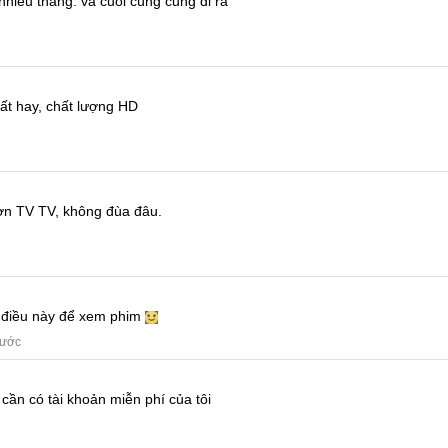
nhiều tháng.
và cuối cùng cũng đi ra
ất hay, chất lượng HD
hơn TV TV, không đùa đâu.
a điều này để xem phim
rước
 cần có tài khoản miễn phí của tôi