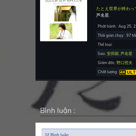
たとえ世界が終わっ
芦名星
.
Phát hành :
Aug 25, 
Thời gian chạy:
97
tối
Thể loại:
Sao:
安田顕
,
芦名星
Giám đốc:
野口照夫
Chất lượng :
Bình luận :
12 Bình luận