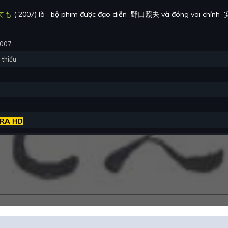
ても
(
2007
) là
bộ phim được đạo diễn
野口照夫
và đóng vai chính
2007
 thiểu