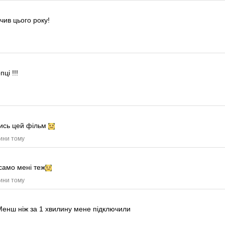
чив цього року!
ці !!!
тись цей фільм
дини тому
само мені теж
дини тому
Менш ніж за 1 хвилину мене підключили