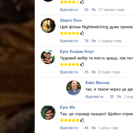
Відповісти
·
35
·
Як
· 27 хвилин тому
Шеріл Лінн
Цей фільм
Nightwatching
дуже приємн
Відповісти
·
78
·
Як
· 1 годину тому
Ерін Кохран Коул
Чудовий вибір та якість кращі, ніж те
Відповісти
·
35
·
Як
· 8 годин тому
Кайл Магнер
так, я також через це 
Відповісти
·
35
·
Як
· 2 го
Ерік Мн
Так, це справді працює!
Щойно отрим
Відповісти
·
48
·
Як
· 1 день тому