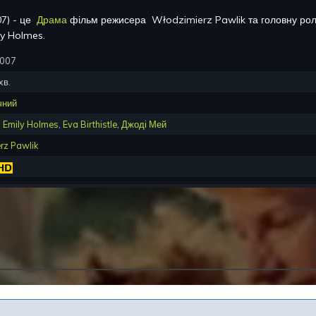
07
) - це
Драма
фільм режисера
Włodzimierz Pawlik
та головну р
ly Holmes
.
2007
хв.
чний
,
Emily Holmes
,
Eva Birthistle
,
Джоді Мей
rz Pawlik