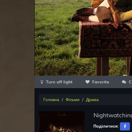
Favorite
C
Головна
Фільми
Драма
Nightwatchin
Поділитися: