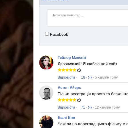
Facebook
Тейлор Макензі
Дивовижний!
Я люблю цей сайт
Відповісти
·
18
·
Як
· 5 хвилин тому
Астон Айерс
Тільки реєстрація проста та безкош
Відповісти
·
71
·
Як
· 12 хвилин тому
Ешлі Енн
Чекали на перегляд цього фільму м