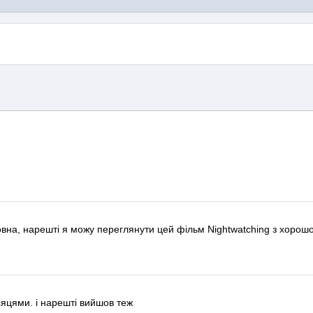
товна, нарешті я можу переглянути цей фільм
Nightwatching
з хорошо
ісяцями.
і нарешті вийшов теж