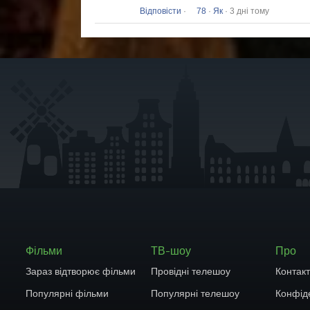
Відповісти
·
78
·
Як
· 3 дні тому
Фільми
ТВ-шоу
Про
Зараз відтворює фільми
Провідні телешоу
Контак
Популярні фільми
Популярні телешоу
Конфіде