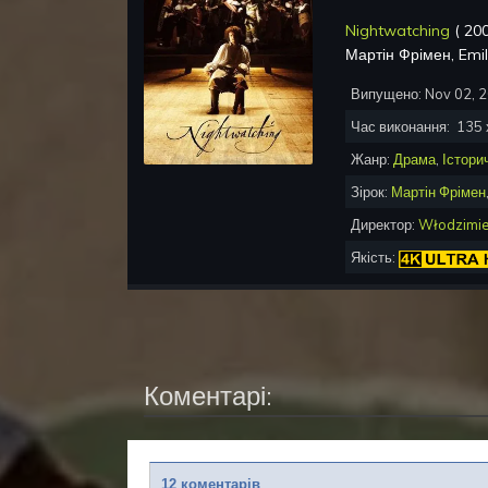
Nightwatching
(
20
Мартін Фрімен, Emi
Випущено:
Nov 02, 
Час виконання:
135
Жанр:
Драма
,
Істори
Зірок:
Мартін Фрімен
Директор:
Włodzimie
Якість:
Коментарі:
12 коментарів