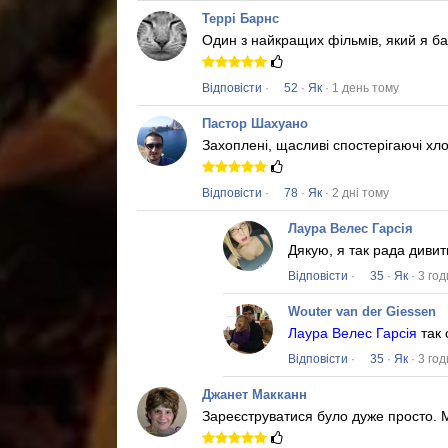
Террі Барнс
Один з найкращих фільмів, який я ба
Відповісти
·
52
·
Як
· 1 день тому
Пастор Шахуано
Захоплені, щасливі спостерігаючі хлоп
Відповісти
·
78
·
Як
· 2 дні тому
Лаура Велес Гарсія
Дякую, я так рада диви
Відповісти
·
35
·
Як
· 3 го
Wouter van der Giessen
Лаура Велес Гарсія
так 
Відповісти
·
35
·
Як
· 3 го
Джанет Макканн
Зареєструватися було дуже просто.