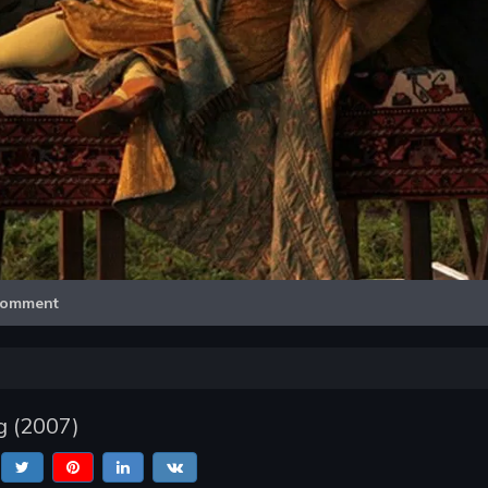
Video
omment
g
(
2007
)