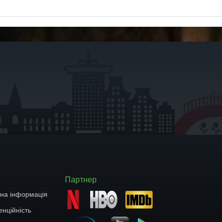
Партнер
тна інформація
нційність