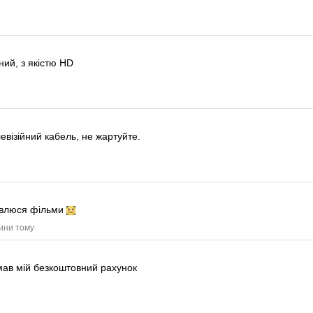
ий, з якістю HD
левізійний кабель, не жартуйте.
дивлюся фільми
дини тому
ав мій безкоштовний рахунок