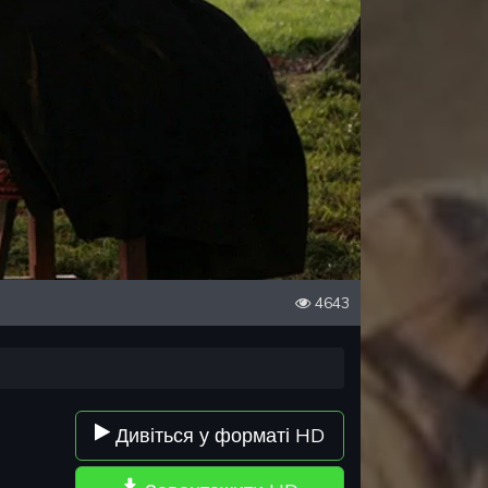
4643
Дивіться у форматі HD