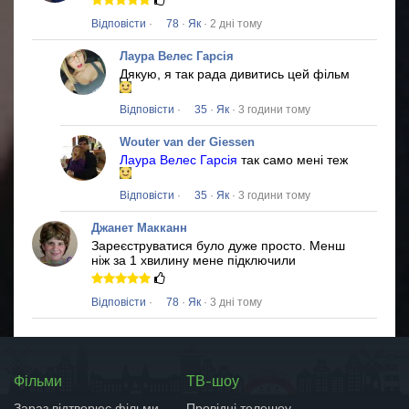
Відповісти
·
78
·
Як
· 2 дні тому
Лаура Велес Гарсія
Дякую, я так рада дивитись цей фільм
Відповісти
·
35
·
Як
· 3 години тому
Wouter van der Giessen
Лаура Велес Гарсія
так само мені теж
Відповісти
·
35
·
Як
· 3 години тому
Джанет Макканн
Зареєструватися було дуже просто.
Менш
ніж за 1 хвилину мене підключили
Відповісти
·
78
·
Як
· 3 дні тому
Фільми
ТВ-шоу
Зараз відтворює фільми
Провідні телешоу