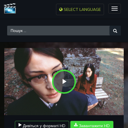
SELECT LANGUAGE
Toggle
naviga
Play
Video
Дивіться у форматі HD
Завантажити HD