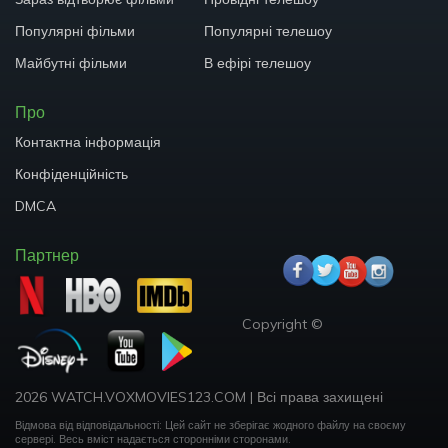
Популярні фільми
Популярні телешоу
Майбутні фільми
В ефірі телешоу
Про
Контактна інформація
Конфіденційність
DMCA
Партнер
Copyright ©
2026 WATCH.VOXMOVIES123.COM
|
Всі права захищені
Відмова від відповідальності: Цей сайт не зберігає жодного файлу на своєму
сервері.
Весь вміст надається сторонніми сторонами.