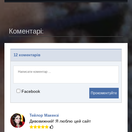
Коментарі:
12 коментарів
Facebook
Прокоментуйте
Тейлор Макензі
Дивовижний!
Я люблю цей сайт