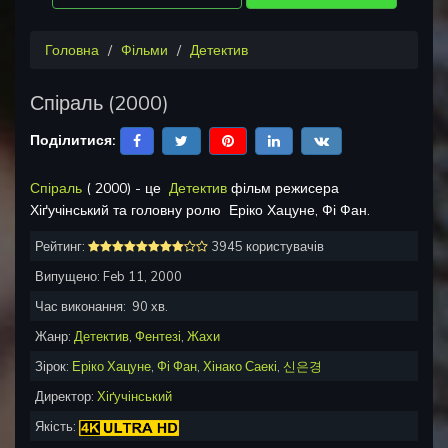
Головна
Фільми
Детектив
Спіраль
(
2000
)
Поділитися:
Спіраль
(
2000
) - це
Детектив
фільм режисера
Хіґучінський
та головну ролю
Еріко Хацуне, Фі Фан
.
Рейтинг:
3945 користувачів
Випущено:
Feb 11, 2000
Час виконання:
90
хв.
Жанр:
Детектив
,
Фентезі
,
Жахи
Зірок:
Еріко Хацуне
,
Фі Фан
,
Хінако Саекі
,
신은경
Директор:
Хіґучінський
Якість: