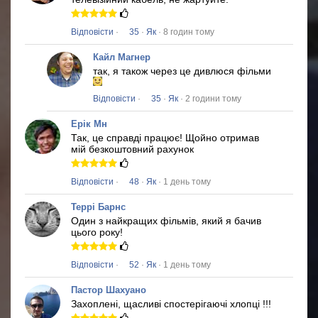
Відповісти
·
35
·
Як
· 8 годин тому
Кайл Магнер
так, я також через це дивлюся фільми
Відповісти
·
35
·
Як
· 2 години тому
Ерік Мн
Так, це справді працює!
Щойно отримав
мій безкоштовний рахунок
Відповісти
·
48
·
Як
· 1 день тому
Террі Барнс
Один з найкращих фільмів, який я бачив
цього року!
Відповісти
·
52
·
Як
· 1 день тому
Пастор Шахуано
Захоплені, щасливі спостерігаючі хлопці !!!