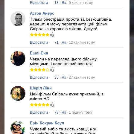
Відповісти
·
18
·
Як
· 5 хвилин тому
Астон Айерс
Тільки реєстрація проста та безкоштовна,
нарешті я можу переглянути цей фільм
Спіраль
з хорошою якістю.
Дякую!
Відповісти
·
71
·
Як
· 12 хвилин тому
Ешлі Енн
Чекали на перегляд цього фільму
місяцями.
і нарешті вийшов теж
Відповісти
·
35
·
Як
· 27 хвилин тому
Шеріл Лінн
Цей фільм
Спіраль
дуже приємний, з
якістю HD
Відповісти
·
78
·
Як
· 1 годину тому
Ерін Кохран Коул
Чудовий вибір та якість кращі, ніж
телевізійний кабель, не жартуйте.