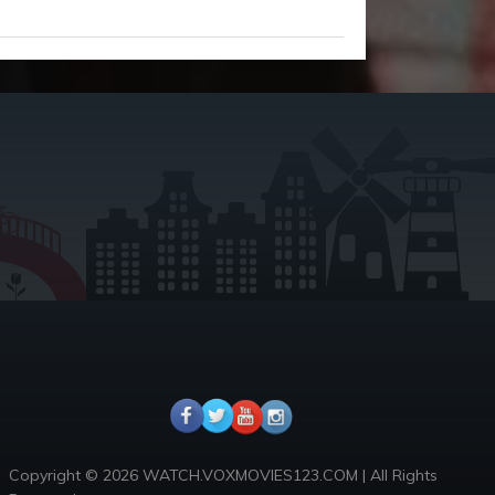
Copyright © 2026 WATCH.VOXMOVIES123.COM | All Rights