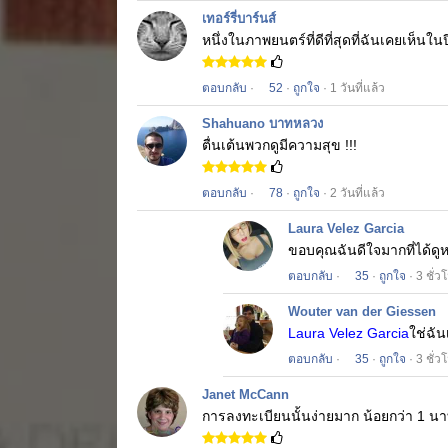
เทอร์รี่บาร์นส์
หนึ่งในภาพยนตร์ที่ดีที่สุดที่ฉันเคยเห็นในปี
ตอบกลับ
·
52
·
ถูกใจ
· 1 วันที่แล้ว
Shahuano บาทหลวง
ตื่นเต้นพวกดูมีความสุข !!!
ตอบกลับ
·
78
·
ถูกใจ
· 2 วันที่แล้ว
Laura Velez Garcia
ขอบคุณฉันดีใจมากที่ได้ดูหน
ตอบกลับ
·
35
·
ถูกใจ
· 3 ชั่ว
Wouter van der Giessen
Laura Velez Garcia
ใช่ฉัน
ตอบกลับ
·
35
·
ถูกใจ
· 3 ชั่ว
Janet McCann
การลงทะเบียนนั้นง่ายมาก
น้อยกว่า 1 นา