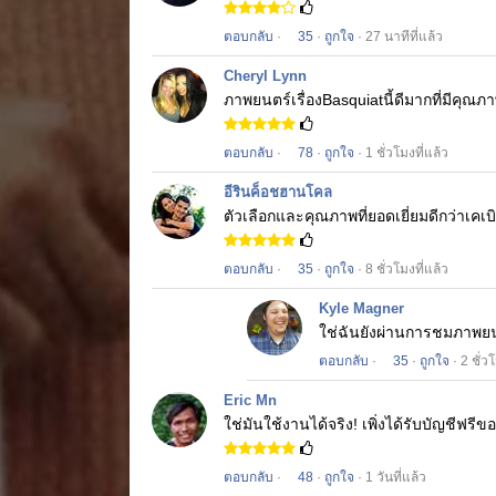
ตอบกลับ
·
35
·
ถูกใจ
· 27 นาทีที่แล้ว
Cheryl Lynn
ภาพยนตร์เรื่อง
Basquiat
นี้ดีมากที่มีคุณ
ตอบกลับ
·
78
·
ถูกใจ
· 1 ชั่วโมงที่แล้ว
อีรินค็อชฮานโคล
ตัวเลือกและคุณภาพที่ยอดเยี่ยมดีกว่าเคเบิ
ตอบกลับ
·
35
·
ถูกใจ
· 8 ชั่วโมงที่แล้ว
Kyle Magner
ใช่ฉันยังผ่านการชมภาพย
ตอบกลับ
·
35
·
ถูกใจ
· 2 ชั่ว
Eric Mn
ใช่มันใช้งานได้จริง!
เพิ่งได้รับบัญชีฟรีข
ตอบกลับ
·
48
·
ถูกใจ
· 1 วันที่แล้ว