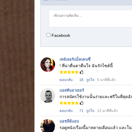
Facebook
เทย์เลอร์แม็คเคนซี่
! ที่น่าตื่นตาตื่นใจ
ฉันรักไซต์นี้
ตอบกลับ
·
18
·
ถูกใจ
· 5 นาทีที่แล้ว
แอสตันอาเยอร์
การสมัครใช้งานนั้นง่ายและฟรีในที่สุด
ตอบกลับ
·
71
·
ถูกใจ
· 12 นาทีที่แล้ว
แอชลีย์แอน
รอดูหนังเรื่องนี้มาหลายเดือนแล้ว
และในท