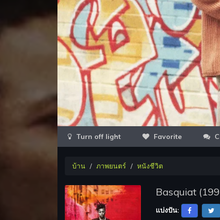
Favorite
C
บ้าน
ภาพยนตร์
หนังชีวิต
Basquiat (199
แบ่งปัน: