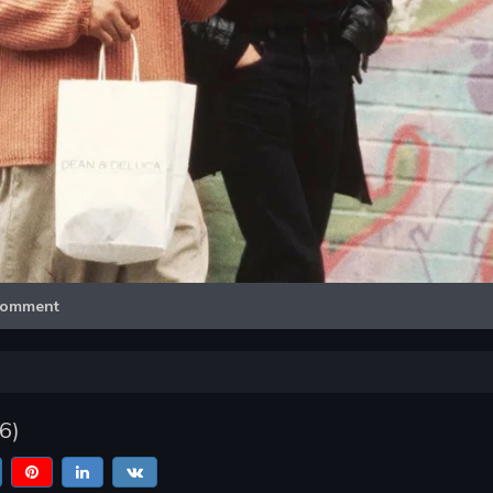
Video
omment
6)