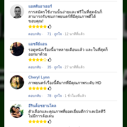
แอสตันอาเยอร์
การสมัครใช้งานนั้นง่ายและฟรีในที่สุดฉันก็
สามารถรับชมภาพยนตร์
ที่มีคุณภาพดีได้
ขอบคุณ!
ตอบกลับ
·
71
·
ถูกใจ
· 12 นาทีที่แล้ว
แอชลีย์แอน
รอดูหนังเรื่องนี้มาหลายเดือนแล้ว
และในที่สุดก็
ออกมาด้วย
ตอบกลับ
·
35
·
ถูกใจ
· 27 นาทีที่แล้ว
Cheryl Lynn
ภาพยนตร์เรื่อง
นี้ดีมากที่มีคุณภาพระดับ HD
ตอบกลับ
·
78
·
ถูกใจ
· 1 ชั่วโมงที่แล้ว
อีรินค็อชฮานโคล
ตัวเลือกและคุณภาพที่ยอดเยี่ยมดีกว่าเคเบิลทีวี
ไม่มีการล้อเล่น