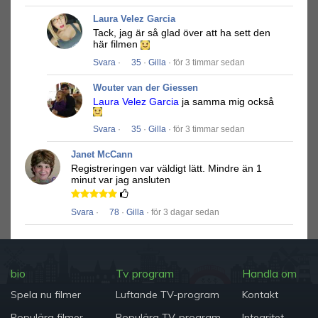
Laura Velez Garcia
Tack, jag är så glad över att ha sett den
här filmen
Svara
·
35
·
Gilla
· för 3 timmar sedan
Wouter van der Giessen
Laura Velez Garcia
ja samma mig också
Svara
·
35
·
Gilla
· för 3 timmar sedan
Janet McCann
Registreringen var väldigt lätt.
Mindre än 1
minut var jag ansluten
Svara
·
78
·
Gilla
· för 3 dagar sedan
bio
Tv program
Handla om
Spela nu filmer
Luftande TV-program
Kontakt
Populära filmer
Populära TV-program
Integritet