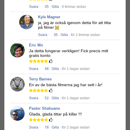
Svara
·
35
·
Gilla
· 8 timmar sedan
Kyle Magner
ja, jag är också igenom detta för att titta
på filmer
Svara
·
35
·
Gilla
· för 2 timmar sedan
Eric Mn
Ja detta fungerar verkligen!
Fick precis mitt
gratis konto
Svara
·
48
·
Gilla
· för 1 dagar sedan
Terry Barnes
En av de bästa filmerna jag har sett i år!
Svara
·
52
·
Gilla
· för 1 dagar sedan
Pastor Shahuano
Glada, glada tittar på killar !!!
Svara
·
78
·
Gilla
· för 2 dagar sedan