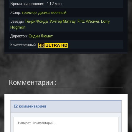
Время выполнения:
112
мин.
Жанр:
триллер
,
драма
,
военный
Звезды:
Генри Фонда
,
Уолтер Маттау
,
Fritz Weaver
,
Larry
Hagman
Директор:
Сидни Люмет
Качественный :
Комментарии :
12 комментариев