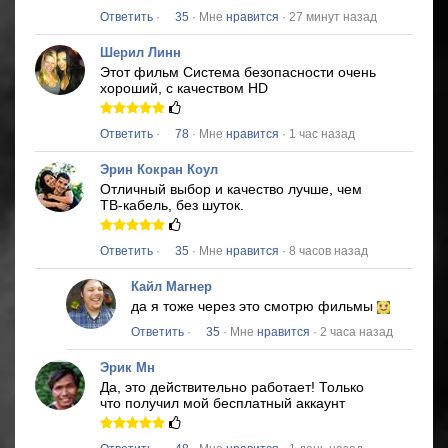
Ответить
·
35
· Мне
нравится
· 27 минут назад
Шерил Линн
Этот фильм
Система безопасности
очень
хороший, с качеством HD
Ответить
·
78
· Мне
нравится
· 1 час назад
Эрин Кокран Коул
Отличный выбор и качество лучше, чем
ТВ-кабель, без шуток.
Ответить
·
35
· Мне
нравится
· 8 часов назад
Кайл Магнер
да я тоже через это смотрю фильмы
Ответить
·
35
· Мне
нравится
· 2 часа назад
Эрик Мн
Да, это действительно работает!
Только
что получил мой бесплатный аккаунт