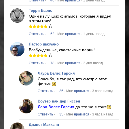
Ответить
·
48
· Мне
нравится
· 1 день назад
Терри Барнс
Один из лучших фильмов, которые я видел
в этом году!
Ответить
·
52
· Мне
нравится
· 1 день назад
Пастор шахуано
Возбужденные, счастливые парни!
Ответить
·
78
· Мне
нравится
· 2 дня назад
Лаура Велес Гарсия
Спасибо, я так рад, что смотрю этот
фильм
Ответить
·
35
· Мне
нравится
· 3 часа назад
Воутер ван дер Гиссен
Лора Велес Гарсия
да это же я тоже
Ответить
·
35
· Мне
нравится
· 3 часа назад
Джанет Макканн