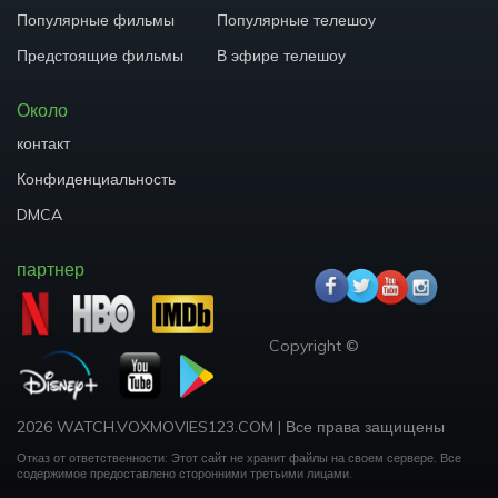
Популярные фильмы
Популярные телешоу
Предстоящие фильмы
В эфире телешоу
Около
контакт
Конфиденциальность
DMCA
партнер
Copyright ©
2026 WATCH.VOXMOVIES123.COM
|
Все права защищены
Отказ от ответственности: Этот сайт не хранит файлы на своем сервере.
Все
содержимое предоставлено сторонними третьими лицами.