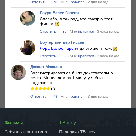
Ответить
·
78
· Мне
нравится
· 2 дня назад
Лаура Велес Гарсия
Спасибо, я так рад, что смотрю этот
фильм
Ответить
·
35
· Мне
нравится
· 3 часа назад
Воутер ван дер Гиссен
Лора Велес Гарсия
да это же я тоже
Ответить
·
35
· Мне
нравится
· 3 часа назад
Джанет Макканн
Зарегистрироваться было действительно
легко.
Менее чем за 1 минуту я был
подключен
Ответить
·
78
· Мне
нравится
· 3 дня назад
Фильмы
ТВ шоу
Сейчас играет в кино
Передача ТВ-шоу