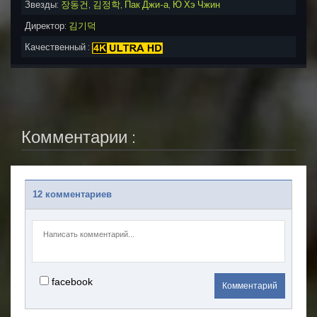
Звезды:
장동건
,
김정학
,
Пак Джи-а
,
Ю Хэ Чжин
Директор:
김기덕
Качественный :
Комментарии :
12 комментариев
facebook
Комментарий