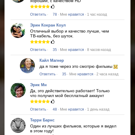
хороший, с качеством HD
Ответить
·
78
· Мне
нравится
· 1 час назад
Эрин Кокран Коул
Отличный выбор и качество лучше, чем
ТВ-кабель, без шуток.
Ответить
·
35
· Мне
нравится
· 8 часов назад
Кайл Магнер
да я тоже через это смотрю фильмы
Ответить
·
35
· Мне
нравится
· 2 часа назад
Эрик Мн
Да, это действительно работает!
Только
что получил мой бесплатный аккаунт
Ответить
·
48
· Мне
нравится
· 1 день назад
Терри Барнс
Один из лучших фильмов, которые я видел
в этом году!