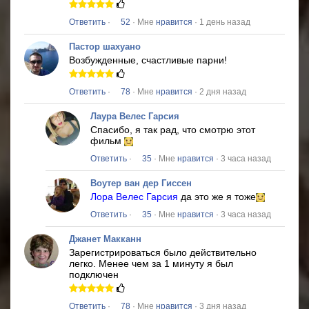
Ответить
·
52
· Мне
нравится
· 1 день назад
Пастор шахуано
Возбужденные, счастливые парни!
Ответить
·
78
· Мне
нравится
· 2 дня назад
Лаура Велес Гарсия
Спасибо, я так рад, что смотрю этот
фильм
Ответить
·
35
· Мне
нравится
· 3 часа назад
Воутер ван дер Гиссен
Лора Велес Гарсия
да это же я тоже
Ответить
·
35
· Мне
нравится
· 3 часа назад
Джанет Макканн
Зарегистрироваться было действительно
легко.
Менее чем за 1 минуту я был
подключен
Ответить
·
78
· Мне
нравится
· 3 дня назад