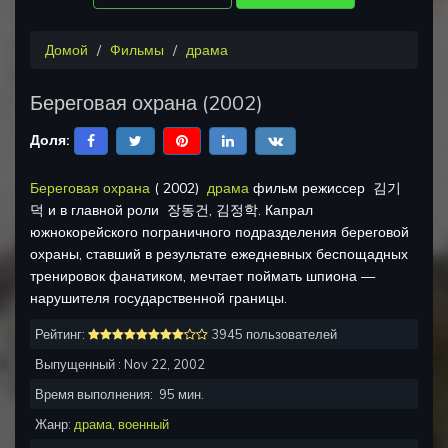
Домой
Фильмы
драма
Береговая охрана
(
2002
)
Доля:
Береговая охрана
(
2002
)
драма
фильм режиссер
김기
덕
и в главной роли
장동건, 김정학
.
Капрал
южнокорейского пограничного подразделения береговой
охраны, ставший в результате ежедневных беспощадных
тренировок фанатиком, мечтает поймать шпиона —
нарушителя государственной границы.
Рейтинг:
3945 пользователей
Выпущенный :
Nov 22, 2002
Время выполнения:
95
мин.
Жанр:
драма
,
военный