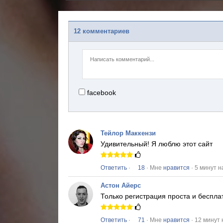
12 комментариев
facebook
Тейлор Маккензи
Удивительный!
Я люблю этот сайт
Ответить
·
18
· Мне
нравится
· 5 минут н
Астон Айерс
Только регистрация проста и беспла
Ответить
·
71
· Мне
нравится
· 12 минут