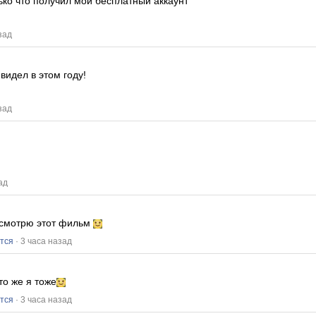
ько что получил мой бесплатный аккаунт
зад
видел в этом году!
зад
ад
о смотрю этот фильм
тся
· 3 часа назад
то же я тоже
тся
· 3 часа назад