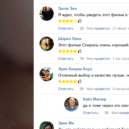
Эшли Энн
Я ждал, чтобы увидеть этот фильм в
Ответить
·
35
· Мне
нравится
· 27 минут
Шерил Линн
Этот фильм
Спираль
очень хороший,
Ответить
·
78
· Мне
нравится
· 1 час наз
Эрин Кокран Коул
Отличный выбор и качество лучше, ч
Ответить
·
35
· Мне
нравится
· 8 часов н
Кайл Магнер
да я тоже через это с
Ответить
·
35
· Мне
нрави
Эрик Мн