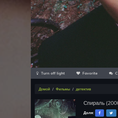
Favorite
C
Домой
Фильмы
детектив
Спираль
(
200
Доля: