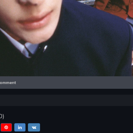
Video
omment
0
)