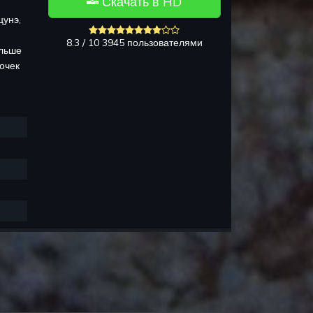
Скачать в HD
цунэ,
8.3 / 10 3945 пользователями
ольше
очек