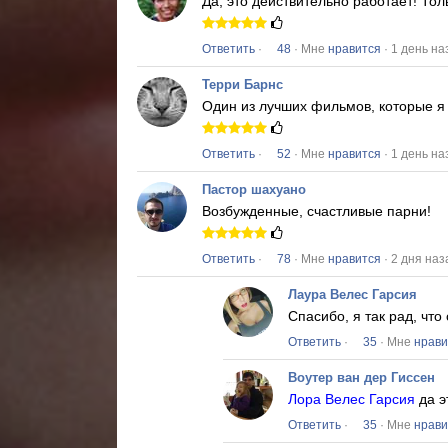
Да, это действительно работает!
Тол
Ответить
·
48
· Мне
нравится
· 1 день на
Терри Барнс
Один из лучших фильмов, которые я 
Ответить
·
52
· Мне
нравится
· 1 день на
Пастор шахуано
Возбужденные, счастливые парни!
Ответить
·
78
· Мне
нравится
· 2 дня наз
Лаура Велес Гарсия
Спасибо, я так рад, чт
Ответить
·
35
· Мне
нрави
Воутер ван дер Гиссен
Лора Велес Гарсия
да э
Ответить
·
35
· Мне
нрави