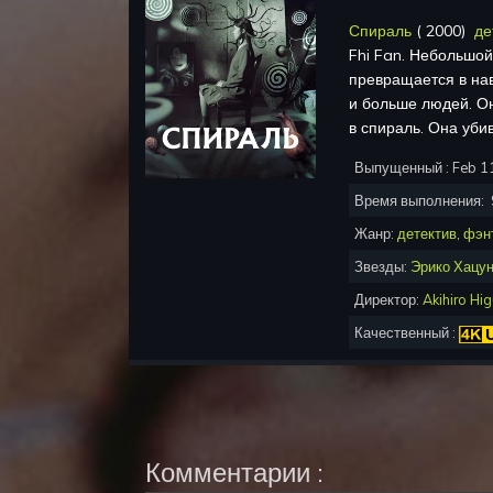
Спираль
(
2000
)
де
Fhi Fan
.
Небольшой 
превращается в нав
и больше людей. Он
в спираль. Она уби
Выпущенный :
Feb 1
Время выполнения:
Жанр:
детектив
,
фэн
Звезды:
Эрико Хацу
Директор:
Akihiro Hig
Качественный :
Комментарии :