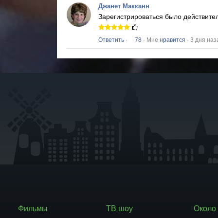
Джанет Макканн
Зарегистрироваться было действите
Ответить
·
78
· Мне
нравится
· 3 дня наз
Фильмы
ТВ шоу
Около