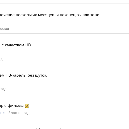
 течение нескольких месяцев.
и наконец вышло тоже
 назад
 с качеством HD
ад
ем ТВ-кабель, без шуток.
азад
мотрю фильмы
тся
· 2 часа назад