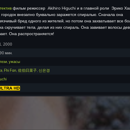
тектив
фильм режиссер
Akihiro Higuchi
и в главной роли
Эрико Ха
городок внезапно буквально заражется спиралью. Сначала она
язчивый бред одного из жителей, но потом она захватывает все б
а скручивает тела, делая из них спираль. Она завивает волосы дев
вает. Она распространяется!
1, 2000
90
мин.
тези
,
ужасы
нэ
,
Fhi Fan
,
佐伯日菜子
,
신은경
uchi