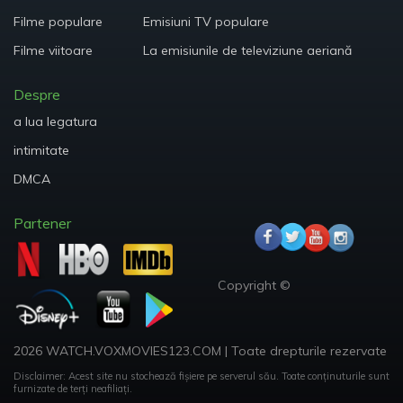
Filme populare
Emisiuni TV populare
Filme viitoare
La emisiunile de televiziune aeriană
Despre
a lua legatura
intimitate
DMCA
Partener
Copyright ©
2026 WATCH.VOXMOVIES123.COM
|
Toate drepturile rezervate
Disclaimer: Acest site nu stochează fișiere pe serverul său.
Toate conținuturile sunt
furnizate de terți neafiliați.