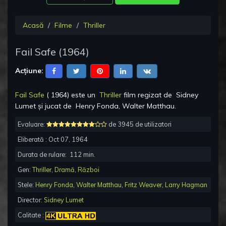
Acasă
Filme
Thriller
Fail Safe
(
1964
)
Acțiune:
Fail Safe
(
1964
) este un
Thriller
film regizat de
Sidney
Lumet
și jucat de
Henry Fonda, Walter Matthau
.
Evaluare:
de 3945 de utilizatori
Eliberată :
Oct 07, 1964
Durata de rulare:
112
min.
Gen:
Thriller
,
Dramă
,
Război
Stele:
Henry Fonda
,
Walter Matthau
,
Fritz Weaver
,
Larry Hagman
Director:
Sidney Lumet
Calitate :