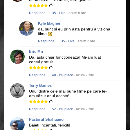
Raspunde
·
35
·
Like
· acum 8 ore
Kyle Magner
da, sunt și eu prin asta pentru a viziona
filme
Raspunde
·
35
·
Like
· acum 2 ore
Eric Mn
Da, asta chiar funcționează!
Mi-am luat
contul gratuit
Raspunde
·
48
·
Îmi place
· acum 2 zile
Terry Barnes
Unul dintre cele mai bune filme pe care le-
am văzut anul acesta!
Raspunde
·
52
·
Îmi place
· acum 2 zile
Pastorul Shahuano
Băieți încântați, fericiți!