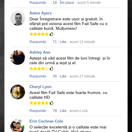
Raspunde
·
18
·
Îmi place
· acum 5 minute
Aston Ayers
Doar Înregistrare este ușor și gratuit, în
sfârșit pot viziona acest film
Fail Safe
cu o
calitate bună.
Mulțumesc!
Raspunde
·
71
·
Like
· acum 12 minute
Ashley Ann
Aștept să văd acest film de luni întregi.
și în
cele din urmă a ieșit și el
Raspunde
·
35
·
Like
· acum 27 minute
Cheryl Lynn
Acest film
Fail Safe
este foarte frumos, cu
calitate HD
Raspunde
·
78
·
Like
· acum o oră
Erin Cochran Cole
O selecție excelentă și o calitate este mai
bună decât TV Cable, fără glume.