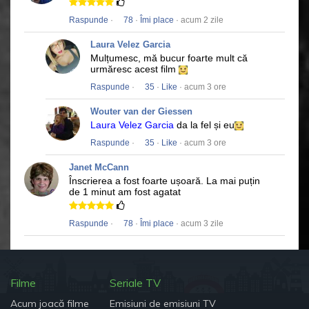
Raspunde
·
78
·
Îmi place
· acum 2 zile
Laura Velez Garcia
Mulțumesc, mă bucur foarte mult că
urmăresc acest film
Raspunde
·
35
·
Like
· acum 3 ore
Wouter van der Giessen
Laura Velez Garcia
da la fel și eu
Raspunde
·
35
·
Like
· acum 3 ore
Janet McCann
Înscrierea a fost foarte ușoară.
La mai puțin
de 1 minut am fost agatat
Raspunde
·
78
·
Îmi place
· acum 3 zile
Filme
Seriale TV
Acum joacă filme
Emisiuni de emisiuni TV