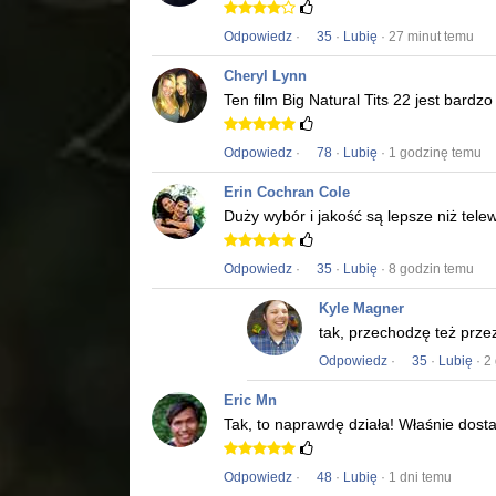
Odpowiedz
·
35
·
Lubię
· 27 minut temu
Cheryl Lynn
Ten film
Big Natural Tits 22
jest bardzo 
Odpowiedz
·
78
·
Lubię
· 1 godzinę temu
Erin Cochran Cole
Duży wybór i jakość są lepsze niż tele
Odpowiedz
·
35
·
Lubię
· 8 godzin temu
Kyle Magner
tak, przechodzę też prze
Odpowiedz
·
35
·
Lubię
· 2
Eric Mn
Tak, to naprawdę działa!
Właśnie dost
Odpowiedz
·
48
·
Lubię
· 1 dni temu