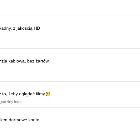
ładny, z jakością HD
wizja kablowa, bez żartów.
z to, żeby oglądać filmy
 godziny temu
ałem darmowe konto