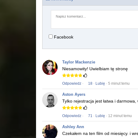
Facebook
Taylor Mackenzie
Niesamowity!
Uwielbiam tę stronę
Odpowiedz
·
18
·
Lubię
· 5 minut temu
Aston Ayers
Tylko rejestracja jest łatwa i darmowa
Odpowiedz
·
71
·
Lubię
· 12 minut temu
Ashley Ann
Czekałem na ten film od miesięcy.
i wr