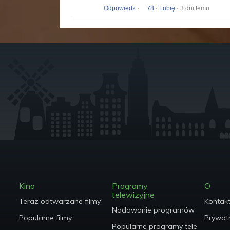
Odpowiedz
·
78
·
Lubię
· 3 dni temu
Kino
Programy
O
telewizyjne
Teraz odtwarzane filmy
Kontak
Nadawanie programów telewizyjn
Popularne filmy
Prywat
Popularne programy telewizyjne