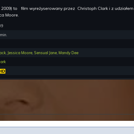
(
2009
) to
film wyreżyserowany przez
Christoph Clark
i z udziałe
ica Moore
.
09
min.
ack
,
Jessica Moore
,
Sensual Jane
,
Mandy Dee
lark