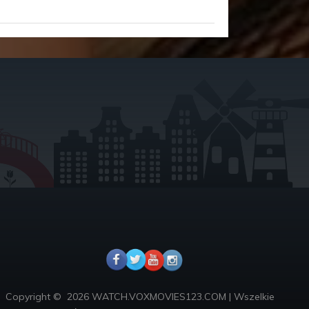
Copyright ©
2026 WATCH.VOXMOVIES123.COM
|
Wszelkie