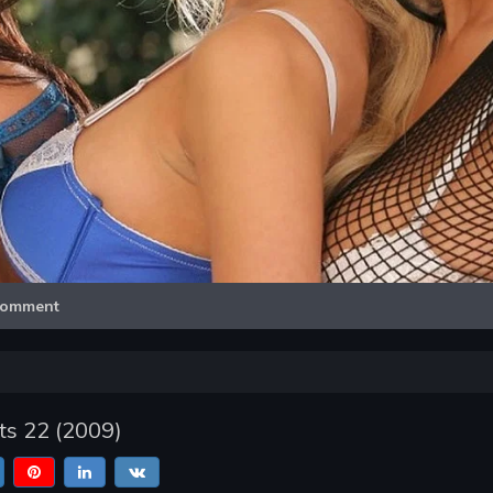
Video
omment
ts 22
(
2009
)