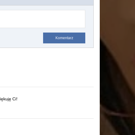
Komentarz
iękuję Ci!