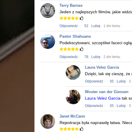
Terry Barnes
Jeden z najlepszych filmów, jakie widz
Odpowiedz
·
52
·
Lubię
· 1 dni temu
Pastor Shahuano
Podekscytowani, szczęśliwi faceci ogląd
Odpowiedz
·
78
·
Lubię
· 2 dni temu
Laura Velez Garcia
Dzięki, tak się cieszę, ż
Odpowiedz
·
35
·
Lubię
· 3
Wouter van der Giessen
Laura Velez Garcia
tak s
Odpowiedz
·
35
·
Lubię
· 3
Janet McCann
Rejestracja była naprawdę łatwa.
Niec