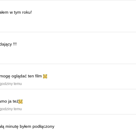
iałem w tym roku!
ający !!!
e mogę oglądać ten film
 godziny temu
amo ja też
 godziny temu
ałą minutę byłem podłączony