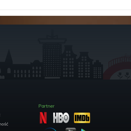
Partner
t
ych
ność