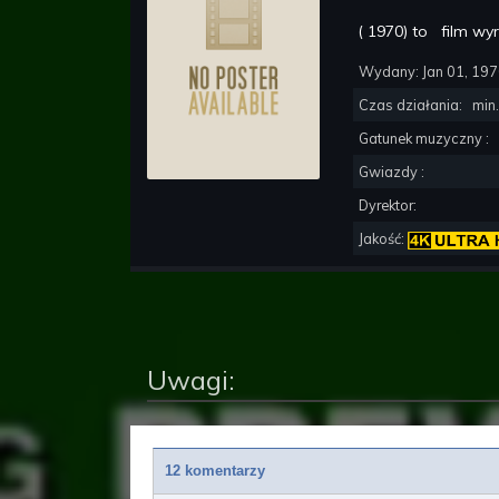
(
1970
) to
film wy
Wydany:
Jan 01, 19
Czas działania:
min.
Gatunek muzyczny :
Gwiazdy :
Dyrektor:
Jakość:
Uwagi:
12 komentarzy