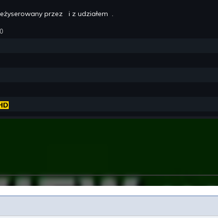
reżyserowany przez
i z udziałem
.
70