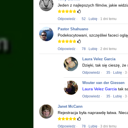
Jeden z najlepszych filmów, jakie widz
Odpowiedz
·
52
·
Lubię
· 1 dni temu
Pastor Shahuano
Podekscytowani, szczęśliwi faceci ogląd
Odpowiedz
·
78
·
Lubię
· 2 dni temu
Laura Velez Garcia
Dzięki, tak się cieszę, ż
Odpowiedz
·
35
·
Lubię
· 3
Wouter van der Giessen
Laura Velez Garcia
tak s
Odpowiedz
·
35
·
Lubię
· 3
Janet McCann
Rejestracja była naprawdę łatwa.
Niec
Odpowiedz
·
78
·
Lubię
· 3 dni temu