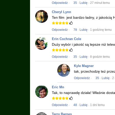
Odpowiedz
·
35
·
Lubię
· 27 minut temu
Cheryl Lynn
Ten film
jest bardzo ładny, z jakością 
Odpowiedz
·
78
·
Lubię
· 1 godzinę temu
Erin Cochran Cole
Duży wybór i jakość są lepsze niż tele
Odpowiedz
·
35
·
Lubię
· 8 godzin temu
Kyle Magner
tak, przechodzę też prze
Odpowiedz
·
35
·
Lubię
· 2
Eric Mn
Tak, to naprawdę działa!
Właśnie dost
Odpowiedz
·
48
·
Lubię
· 1 dni temu
Terry Barnes