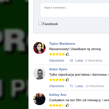
Facebook
Taylor Mackenzie
Niesamowity!
Uwielbiam tę stronę
Odpowiedz
·
18
·
Lubię
· 5 minut temu
Aston Ayers
Tylko rejestracja jest łatwa i darmowa
Odpowiedz
·
71
·
Lubię
· 12 minut temu
Ashley Ann
Czekałem na ten film od miesięcy.
i wr