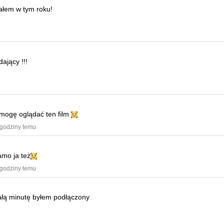
iałem w tym roku!
ający !!!
e mogę oglądać ten film
 godziny temu
amo ja też
 godziny temu
ałą minutę byłem podłączony