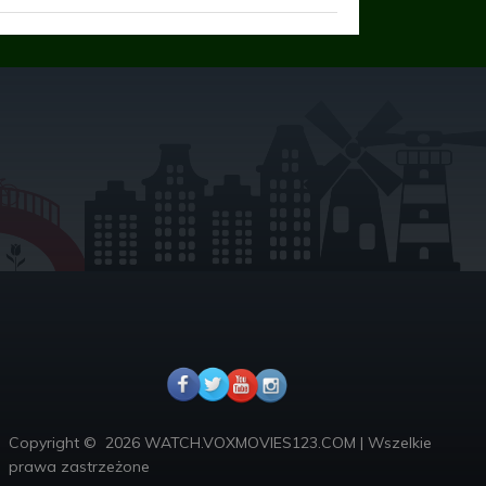
Copyright ©
2026 WATCH.VOXMOVIES123.COM
|
Wszelkie
prawa zastrzeżone