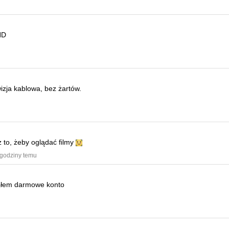
HD
wizja kablowa, bez żartów.
z to, żeby oglądać filmy
 godziny temu
ałem darmowe konto