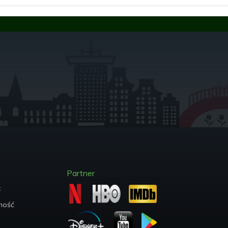
Partner
t
ych
ność