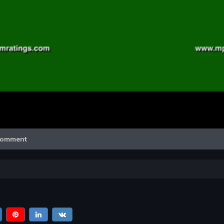
Video
omment