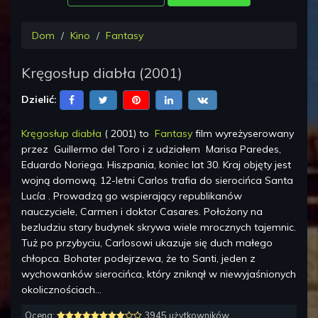
Dom
Kino
Fantasy
Kręgosłup diabła
(
2001
)
Dzielić:
Kręgosłup diabła
(
2001
) to
Fantasy
film wyreżyserowany
przez
Guillermo del Toro
i z udziałem
Marisa Paredes,
Eduardo Noriega
.
Hiszpania, koniec lat 30. Kraj objęty jest
wojną domową. 12-letni Carlos trafia do sierocińca Santa
Lucía . Prowadzą go wspierający republikanów
nauczyciele, Carmen i doktor Casares. Położony na
bezludziu stary budynek skrywa wiele mrocznych tajemnic.
Tuż po przybyciu, Carlosowi ukazuje się duch małego
chłopca. Bohater podejrzewa, że to Santi, jeden z
wychowanków sierocińca, który zniknął w niewyjaśnionych
okolicznościach…
Ocena:
3945 użytkowników