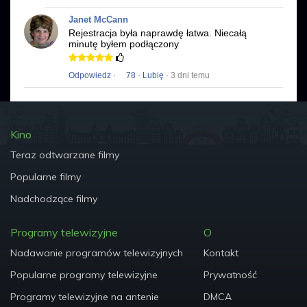
Janet McCann
Rejestracja była naprawdę łatwa.
Niecałą
minutę byłem podłączony
Odpowiedz
·
78
·
Lubię
· 3 dni temu
Kino
Teraz odtwarzane filmy
Popularne filmy
Nadchodzące filmy
Programy telewizyjne
O
Nadawanie programów telewizyjnych
Kontakt
Popularne programy telewizyjne
Prywatność
Programy telewizyjne na antenie
DMCA