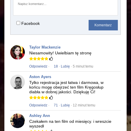
Facebook
Komentarz
Taylor Mackenzie
Niesamowity!
Uwielbiam tę stronę
Odpowiedz
·
18
·
Lubię
· 5 minut temu
Aston Ayers
Tylko rejestracja jest łatwa i darmowa, w
końcu mogę obejrzeć ten film
Kręgosłup
diabła
w dobrej jakości.
Dziękuję Ci!
Odpowiedz
·
71
·
Lubię
· 12 minut temu
Ashley Ann
Czekałem na ten film od miesięcy.
i wreszcie
wyszedł