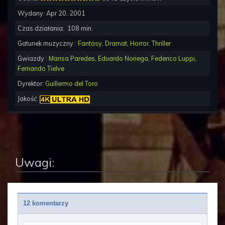
Wydany:
Apr 20, 2001
Czas działania:
108
min.
Gatunek muzyczny :
Fantasy
,
Dramat
,
Horror
,
Thriller
Gwiazdy :
Marisa Paredes
,
Eduardo Noriega
,
Federico Luppi
,
Fernando Tielve
Dyrektor:
Guillermo del Toro
Jakość:
Uwagi:
12 komentarzy