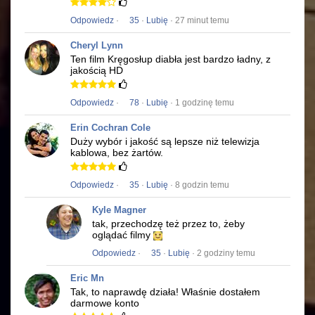
Odpowiedz
·
35
·
Lubię
· 27 minut temu
Cheryl Lynn
Ten film
Kręgosłup diabła
jest bardzo ładny, z
jakością HD
Odpowiedz
·
78
·
Lubię
· 1 godzinę temu
Erin Cochran Cole
Duży wybór i jakość są lepsze niż telewizja
kablowa, bez żartów.
Odpowiedz
·
35
·
Lubię
· 8 godzin temu
Kyle Magner
tak, przechodzę też przez to, żeby
oglądać filmy
Odpowiedz
·
35
·
Lubię
· 2 godziny temu
Eric Mn
Tak, to naprawdę działa!
Właśnie dostałem
darmowe konto