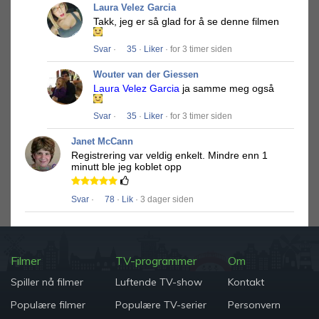
Laura Velez Garcia
Takk, jeg er så glad for å se denne filmen
Svar
·
35
·
Liker
· for 3 timer siden
Wouter van der Giessen
Laura Velez Garcia
ja samme meg også
Svar
·
35
·
Liker
· for 3 timer siden
Janet McCann
Registrering var veldig enkelt.
Mindre enn 1
minutt ble jeg koblet opp
Svar
·
78
·
Lik
· 3 dager siden
Filmer
TV-programmer
Om
Spiller nå filmer
Luftende TV-show
Kontakt
Populære filmer
Populære TV-serier
Personvern