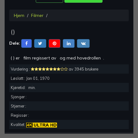
Hjem
Filmer
(
)
Dele:
(
) er
film regissert av
og med hovedrollen
.
Vurdering :
av 3945 brukere
Løslatt :
Jan 01, 1970
Kjøretid:
min.
Sjanger :
Stjerner :
Regissør :
Kvalitet: