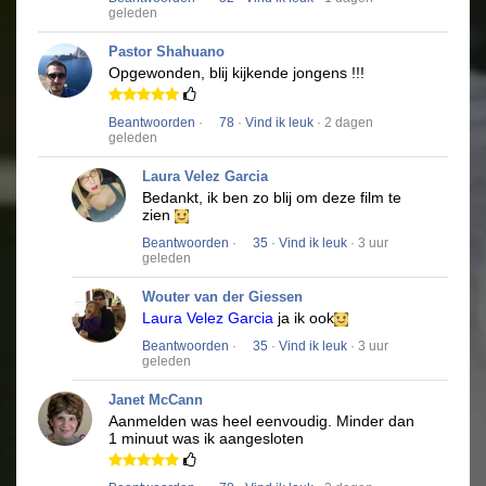
geleden
Pastor Shahuano
Opgewonden, blij kijkende jongens !!!
Beantwoorden
·
78
·
Vind ik leuk
· 2 dagen
geleden
Laura Velez Garcia
Bedankt, ik ben zo blij om deze film te
zien
Beantwoorden
·
35
·
Vind ik leuk
· 3 uur
geleden
Wouter van der Giessen
Laura Velez Garcia
ja ik ook
Beantwoorden
·
35
·
Vind ik leuk
· 3 uur
geleden
Janet McCann
Aanmelden was heel eenvoudig.
Minder dan
1 minuut was ik aangesloten