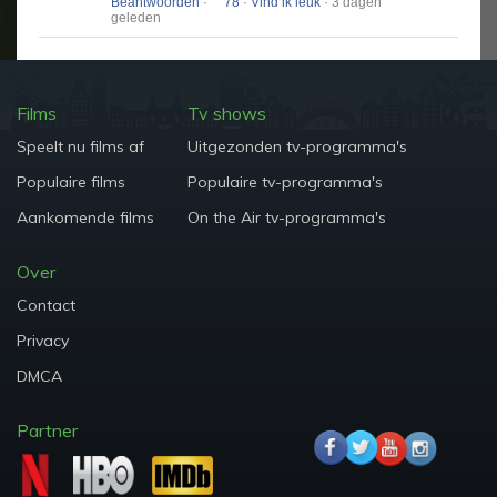
Beantwoorden
·
78
·
Vind ik leuk
· 3 dagen
geleden
Films
Tv shows
Speelt nu films af
Uitgezonden tv-programma's
Populaire films
Populaire tv-programma's
Aankomende films
On the Air tv-programma's
Over
Contact
Privacy
DMCA
Partner