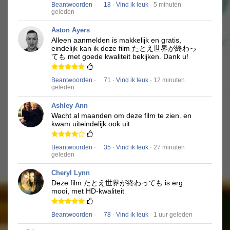
Beantwoorden
·
18
·
Vind ik leuk
· 5 minuten
geleden
Aston Ayers
Alleen aanmelden is makkelijk en gratis,
eindelijk kan ik deze film
たとえ世界が終わっ
ても
met goede kwaliteit bekijken.
Dank u!
Beantwoorden
·
71
·
Vind ik leuk
· 12 minuten
geleden
Ashley Ann
Wacht al maanden om deze film te zien.
en
kwam uiteindelijk ook uit
Beantwoorden
·
35
·
Vind ik leuk
· 27 minuten
geleden
Cheryl Lynn
Deze film
たとえ世界が終わっても
is erg
mooi, met HD-kwaliteit
Beantwoorden
·
78
·
Vind ik leuk
· 1 uur geleden