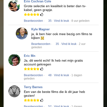
Erin Cochran Cole
Grote selectie en kwaliteit is beter dan tv-
kabel, geen grapje.
Beantwoorden
·
35
·
Vind ik leuk
· 8 uur geleden
Kyle Magner
ja, ik ben hier ook mee bezig om films te
kijken
Beantwoorden
·
35
·
Vind ik leuk
· 2 uur
geleden
Eric Mn
Ja, dit werkt echt!
Ik heb net mijn gratis
account gekregen
Beantwoorden
·
48
·
Vind ik leuk
· 1 dagen
geleden
Terry Barnes
Een van de beste films die ik dit jaar heb
gezien!
Beantwoorden
·
52
·
Vind ik leuk
· 1 dagen