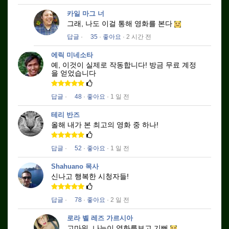
카일 마그 너
그래, 나도 이걸 통해 영화를 본다
답글
·
35
·
좋아요
· 2 시간 전
에릭 미네소타
예, 이것이 실제로 작동합니다!
방금 무료 계정
을 얻었습니다
답글
·
48
·
좋아요
· 1 일 전
테리 반즈
올해 내가 본 최고의 영화 중 하나!
답글
·
52
·
좋아요
· 1 일 전
Shahuano 목사
신나고 행복한 시청자들!
답글
·
78
·
좋아요
· 2 일 전
로라 벨 레즈 가르시아
고마워, 나는이 영화를보고 기뻐