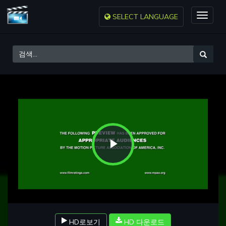
SELECT LANGUAGE
Toggle
naviga
Play
Video
HD로보기
HD 다운로드