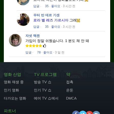
답글
·
35
·
좋아요
· 3 시간 전
우터 반 데르 기센
로라 벨 레즈 가르시아
그래
답글
·
35
·
좋아요
· 3 시간 전
자넷 맥캔
가입이 정말 쉬웠습니다.
1 분도 채 안 돼
답글
·
78
·
좋아요
· 3 일 전
영화 산업
TV 프로그램
약
영화 재생 중
방송 TV 쇼
접촉
인기 영화
인기 TV 쇼
은둔
다가오는 영화
에어 TV 쇼에서
DMCA
파트너