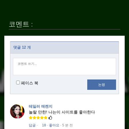
코멘트 :
댓글 12 개
페이스 북
논평
테일러 매켄지
놀랄 만한!
나는이 사이트를 좋아한다
답글
·
18
·
좋아요
· 5 분 전