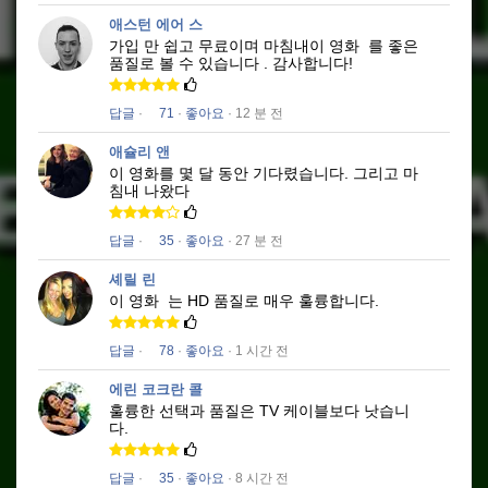
애스턴 에어 스
가입 만 쉽고 무료이며 마침내이 영화
를 좋은
품질로
볼 수 있습니다
.
감사합니다!
답글
·
71
·
좋아요
· 12 분 전
애슐리 앤
이 영화를 몇 달 동안 기다렸습니다.
그리고 마
침내 나왔다
답글
·
35
·
좋아요
· 27 분 전
셰릴 린
이 영화
는 HD 품질로 매우 훌륭합니다.
답글
·
78
·
좋아요
· 1 시간 전
에린 코크란 콜
훌륭한 선택과 품질은 TV 케이블보다 낫습니
다.
답글
·
35
·
좋아요
· 8 시간 전