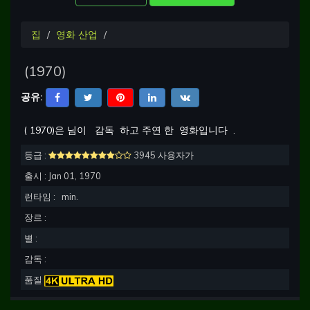
집
영화 산업
(
1970
)
공유:
(
1970
)은 님이
감독
하고 주연 한
영화입니다
.
등급 :
3945 사용자가
출시 :
Jan 01, 1970
런타임 :
min.
장르 :
별 :
감독 :
품질