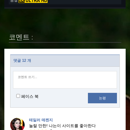
품질
코멘트 :
댓글 12 개
페이스 북
논평
테일러 매켄지
놀랄 만한!
나는이 사이트를 좋아한다