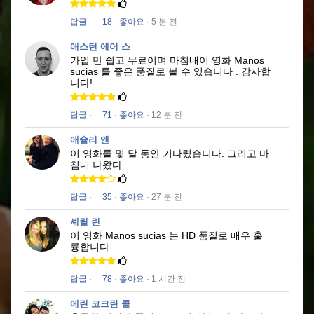
답글
·
18
·
좋아요
· 5 분 전
애스턴 에어 스
가입 만 쉽고 무료이며 마침내이 영화
Manos
sucias
를 좋은 품질로
볼 수 있습니다
.
감사합
니다!
답글
·
71
·
좋아요
· 12 분 전
애슐리 앤
이 영화를 몇 달 동안 기다렸습니다.
그리고 마
침내 나왔다
답글
·
35
·
좋아요
· 27 분 전
셰릴 린
이 영화
Manos sucias
는 HD 품질로 매우 훌
륭합니다.
답글
·
78
·
좋아요
· 1 시간 전
에린 코크란 콜