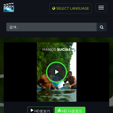
SELECT LANGUAGE
Toggle
naviga
Play
Video
HD로보기
HD 다운로드