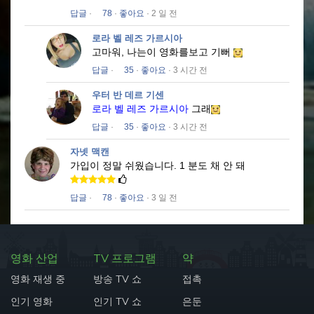
답글
·
78
·
좋아요
· 2 일 전
로라 벨 레즈 가르시아
고마워, 나는이 영화를보고 기뻐
답글
·
35
·
좋아요
· 3 시간 전
우터 반 데르 기센
로라 벨 레즈 가르시아
그래
답글
·
35
·
좋아요
· 3 시간 전
자넷 맥캔
가입이 정말 쉬웠습니다.
1 분도 채 안 돼
답글
·
78
·
좋아요
· 3 일 전
영화 산업
TV 프로그램
약
영화 재생 중
방송 TV 쇼
접촉
인기 영화
인기 TV 쇼
은둔