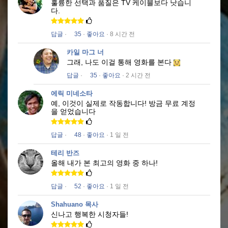
훌륭한 선택과 품질은 TV 케이블보다 낫습니
다.
답글
·
35
·
좋아요
· 8 시간 전
카일 마그 너
그래, 나도 이걸 통해 영화를 본다
답글
·
35
·
좋아요
· 2 시간 전
에릭 미네소타
예, 이것이 실제로 작동합니다!
방금 무료 계정
을 얻었습니다
답글
·
48
·
좋아요
· 1 일 전
테리 반즈
올해 내가 본 최고의 영화 중 하나!
답글
·
52
·
좋아요
· 1 일 전
Shahuano 목사
신나고 행복한 시청자들!