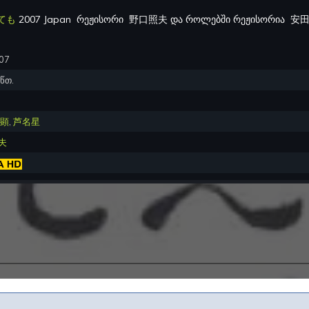
ても
2007 Japan
რეჟისორი
野口照夫
და როლებში რეჟისორია
安田
007
წთ.
顕
,
芦名星
夫