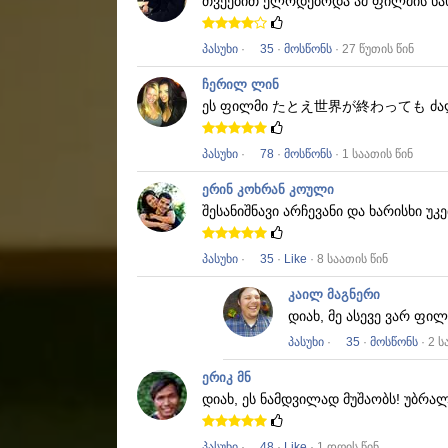
თვეებით ელოდებოდა ამ ფილმის ნა
პასუხი
·
35
·
მოსწონს
· 27 წუთის წინ
ჩერილ ლინ
ეს ფილმი
たとえ世界が終わっても
ძა
პასუხი
·
78
·
მოსწონს
· 1 საათის წინ
ერინ კოხრან კოული
შესანიშნავი არჩევანი და ხარისხი უ
პასუხი
·
35
·
Like
· 8 საათის წინ
კაილ მაგნერი
დიახ, მე ასევე ვარ ფი
პასუხი
·
35
·
მოსწონს
· 2 ს
ერიკ მნ
დიახ, ეს ნამდვილად მუშაობს!
უბრალ
პასუხი
·
48
·
Like
· 1 დღის წინ