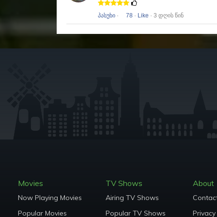
პასუხი
·
78
·
Like
· 3 დღის წინ
Movies
TV Shows
About
Now Playing Movies
Airing TV Shows
Contac
Popular Movies
Popular TV Shows
Privacy