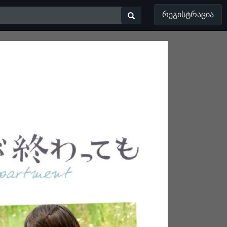
ᲠᲔᲒᲘᲡᲢᲠᲐᲪᲘᲐ