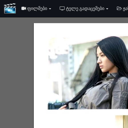
ᲤᲘᲚᲛᲔᲑᲘ
ᲢᲔᲚᲔ ᲒᲐᲓᲐᲪᲔᲛᲔᲑᲘ
ᲟᲐ