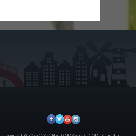
Copyright © 2026 WATCH.VOXMOVIES123.COM | All Rights