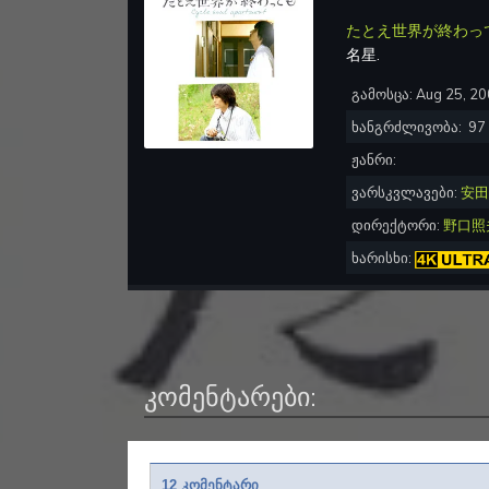
たとえ世界が終わっ
名星
.
გამოსცა:
Aug 25, 2
ხანგრძლივობა:
97
ჟანრი:
ვარსკვლავები:
安田
დირექტორი:
野口照
ხარისხი:
კომენტარები:
12 კომენტარი