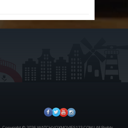
Copyright © 2026 WATCH.VOXMOVIES123.COM | All Rights