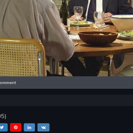
Video
omment
05
)