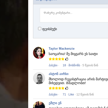
ფეისბუქი
Taylor Mackenzie
საოცარია!
მე მიყვარს ეს საიტი
პასუხი
·
18
·
მოსწონს
· 5 წუთის წინ
ასტონ აირსი
მხოლოდ რეგისტრაცია არის მარტივ
მიხედვით.
Გმადლობთ!
პასუხი
·
71
·
Like
· 12 წუთის წინ
ეშლი ენ