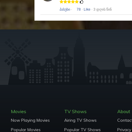
პასუხი
·
78
·
Like
· 3 დღის წინ
Movies
TV Shows
About
Now Playing Movies
Airing TV Shows
Contac
Popular Movies
Popular TV Shows
Privacy