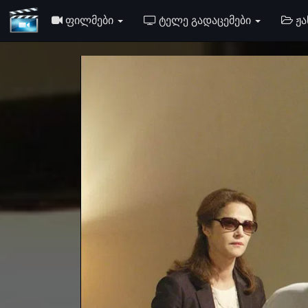
ᲤᲘᲚᲛᲔᲑᲘ
ᲢᲔᲚᲔ ᲒᲐᲓᲐᲪᲔᲛᲔᲑᲘ
ᲟᲐ