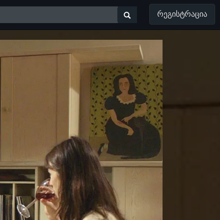
ᲠᲔᲒᲘᲡᲢᲠᲐᲪᲘᲐ