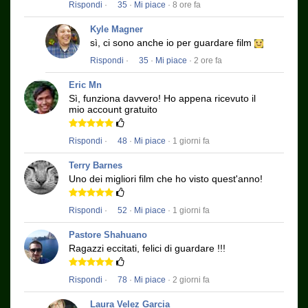
Rispondi
·
35
·
Mi piace
· 8 ore fa
Kyle Magner
sì, ci sono anche io per guardare film
Rispondi
·
35
·
Mi piace
· 2 ore fa
Eric Mn
Sì, funziona davvero!
Ho appena ricevuto il
mio account gratuito
Rispondi
·
48
·
Mi piace
· 1 giorni fa
Terry Barnes
Uno dei migliori film che ho visto quest'anno!
Rispondi
·
52
·
Mi piace
· 1 giorni fa
Pastore Shahuano
Ragazzi eccitati, felici di guardare !!!
Rispondi
·
78
·
Mi piace
· 2 giorni fa
Laura Velez Garcia