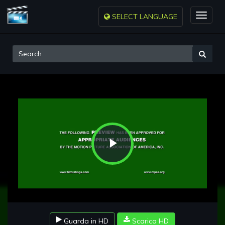
SELECT LANGUAGE
Toggle
naviga
Play
Video
Guarda in HD
Scarica HD