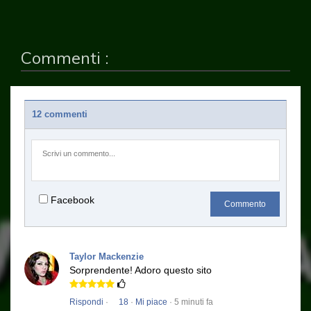
Commenti :
12 commenti
Facebook
Commento
Taylor Mackenzie
Sorprendente!
Adoro questo sito
Rispondi
·
18
·
Mi piace
· 5 minuti fa