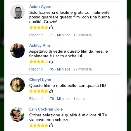
Aston Ayers
Solo Iscriversi è facile e gratuito, finalmente
posso guardare questo film
con una buona
qualità.
Grazie!
Rispondi
·
71
·
Mi piace
· 12 minuti fa
Ashley Ann
Aspettavo di vedere questo film da mesi.
e
finalmente è uscito anche lui
Rispondi
·
35
·
Mi piace
· 27 minuti fa
Cheryl Lynn
Questo film
è molto bello, con qualità HD
Rispondi
·
78
·
Mi piace
· 1 ora fa
Erin Cochran Cole
Ottima selezione e qualità è migliore di TV
via cavo, non scherzo.