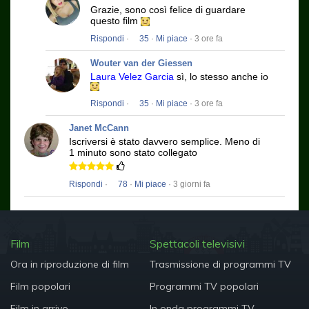
Grazie, sono così felice di guardare
questo film
Rispondi
·
35
·
Mi piace
· 3 ore fa
Wouter van der Giessen
Laura Velez Garcia
sì, lo stesso anche io
Rispondi
·
35
·
Mi piace
· 3 ore fa
Janet McCann
Iscriversi è stato davvero semplice.
Meno di
1 minuto sono stato collegato
Rispondi
·
78
·
Mi piace
· 3 giorni fa
Film
Spettacoli televisivi
Ora in riproduzione di film
Trasmissione di programmi TV
Film popolari
Programmi TV popolari
Film in arrivo
In onda programmi TV