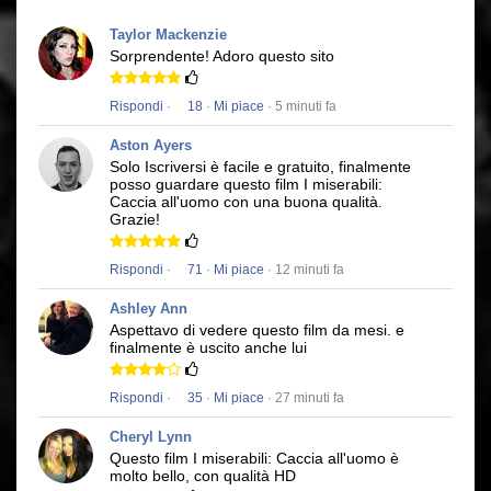
Taylor Mackenzie
Sorprendente!
Adoro questo sito
Rispondi
·
18
·
Mi piace
· 5 minuti fa
Aston Ayers
Solo Iscriversi è facile e gratuito, finalmente
posso guardare questo film
I miserabili:
Caccia all'uomo
con una buona qualità.
Grazie!
Rispondi
·
71
·
Mi piace
· 12 minuti fa
Ashley Ann
Aspettavo di vedere questo film da mesi.
e
finalmente è uscito anche lui
Rispondi
·
35
·
Mi piace
· 27 minuti fa
Cheryl Lynn
Questo film
I miserabili: Caccia all'uomo
è
molto bello, con qualità HD