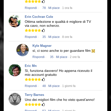
Rispondi
·
78
·
Mi piace
· 1 ora fa
Erin Cochran Cole
Ottima selezione e qualità è migliore di TV
via cavo, non scherzo.
Rispondi
·
35
·
Mi piace
· 8 ore fa
Kyle Magner
sì, ci sono anche io per guardare film
Rispondi
·
35
·
Mi piace
· 2 ore fa
Eric Mn
Sì, funziona davvero!
Ho appena ricevuto il
mio account gratuito
Rispondi
·
48
·
Mi piace
· 1 giorni fa
Terry Barnes
Uno dei migliori film che ho visto quest'anno!