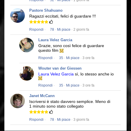
Rispondi
·
52
·
Mi piace
· 1 giorni fa
Pastore Shahuano
Ragazzi eccitati, felici di guardare !!!
Rispondi
·
78
·
Mi piace
· 2 giorni fa
Laura Velez Garcia
Grazie, sono così felice di guardare
questo film
Rispondi
·
35
·
Mi piace
· 3 ore fa
Wouter van der Giessen
Laura Velez Garcia
sì, lo stesso anche io
Rispondi
·
35
·
Mi piace
· 3 ore fa
Janet McCann
Iscriversi è stato davvero semplice.
Meno di
1 minuto sono stato collegato
Rispondi
·
78
·
Mi piace
· 3 giorni fa