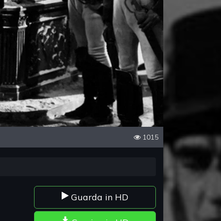
1015
Guarda in HD