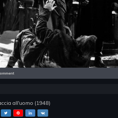
Video
omment
Caccia all'uomo
(
1948
)