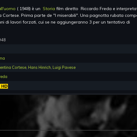
 all'uomo
(
1948
) è un
Storia
film diretto
Riccardo Freda
e interpret
na Cortese
.
Prima parte de "I miserabili". Una pagnotta rubata comp
ni di lavori forzati, cui se ne aggiungeranno 3 per un tentativo di
948
ma
entina Cortese
,
Hans Hinrich
,
Luigi Pavese
reda