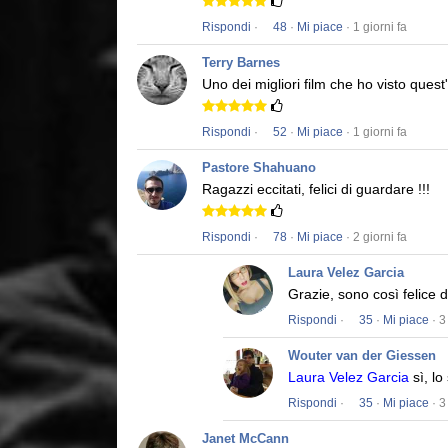
Rispondi
·
48
·
Mi piace
· 1 giorni fa
Terry Barnes
Uno dei migliori film che ho visto quest
Rispondi
·
52
·
Mi piace
· 1 giorni fa
Pastore Shahuano
Ragazzi eccitati, felici di guardare !!!
Rispondi
·
78
·
Mi piace
· 2 giorni fa
Laura Velez Garcia
Grazie, sono così felice 
Rispondi
·
35
·
Mi piace
· 3
Wouter van der Giessen
Laura Velez Garcia
sì, lo
Rispondi
·
35
·
Mi piace
· 3
Janet McCann