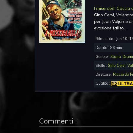
I miserabili: Caccia
Gino Cervi, Valenti
per Jean Valjan 5 an
evasione fallito...
Rilasciato :
Jan 10, 1
Durata:
86
min.
Genere :
Storia
,
Dram
Stelle :
Gino Cervi
,
Val
Direttore :
Riccardo F
Qualità :
Commenti :