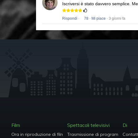
Iscriversi è stato davvero semplice.
Men
Rispondi
·
78
·
Mi piace
· 3 giorni fa
Film
Spettacoli televisivi
Di
Ora in riproduzione di film
Trasmissione di programmi TV
Contat