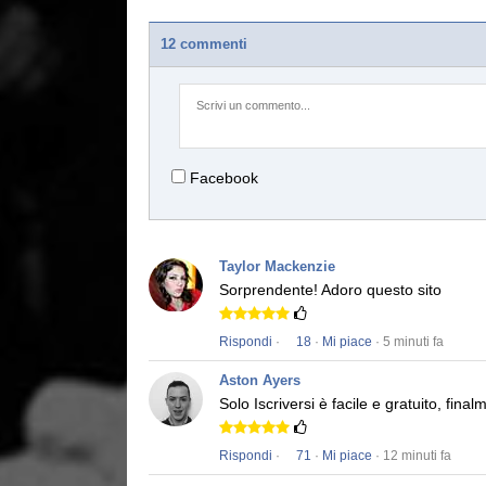
12 commenti
Facebook
Taylor Mackenzie
Sorprendente!
Adoro questo sito
Rispondi
·
18
·
Mi piace
· 5 minuti fa
Aston Ayers
Solo Iscriversi è facile e gratuito, fi
Rispondi
·
71
·
Mi piace
· 12 minuti fa