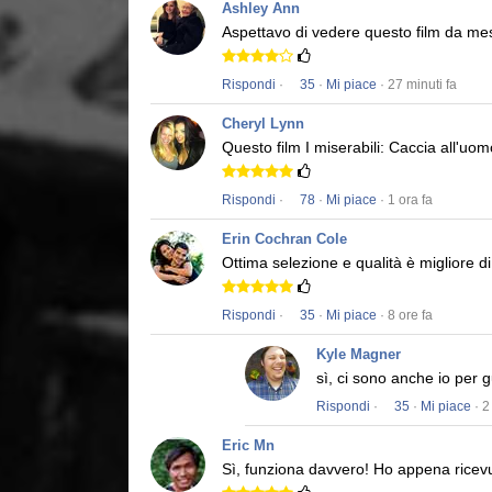
Ashley Ann
Aspettavo di vedere questo film da me
Rispondi
·
35
·
Mi piace
· 27 minuti fa
Cheryl Lynn
Questo film
I miserabili: Caccia all'uom
Rispondi
·
78
·
Mi piace
· 1 ora fa
Erin Cochran Cole
Ottima selezione e qualità è migliore d
Rispondi
·
35
·
Mi piace
· 8 ore fa
Kyle Magner
sì, ci sono anche io per 
Rispondi
·
35
·
Mi piace
· 2
Eric Mn
Sì, funziona davvero!
Ho appena ricevu